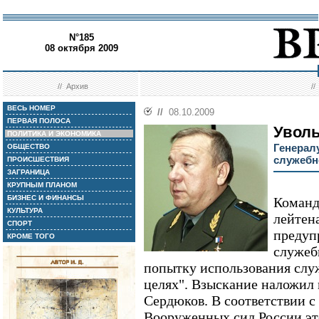
N°185
08 октября 2009
//
Архив
/
ВЕСЬ НОМЕР
//
08.10.2009
ПЕРВАЯ ПОЛОСА
Уволь
ПОЛИТИКА И ЭКОНОМИКА
Генерал
ОБЩЕСТВО
служебн
ПРОИСШЕСТВИЯ
ЗАГРАНИЦА
КРУПНЫМ ПЛАНОМ
БИЗНЕС И ФИНАНСЫ
Команд
КУЛЬТУРА
лейтен
СПОРТ
предуп
КРОМЕ ТОГО
служеб
попытку использования слу
целях". Взыскание наложил
Сердюков. В соответствии 
Вооруженных сил России эт