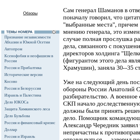
Сам генерал Шаманов в отв
Обзоры
поначалу говорил, что цита
"выбранные места", причем 
мнению генерала, это измен
ТЕМЫ НОМЕРА
Признание независимости
случае полная прослушка ра
Абхазии и Южной Осетии
дела, связанного с покушени
Автопром
директоров холдинга "Щелк
Ксенофобия и неофашизм в
(фигурантом этого дела явл
России
Храмушин), заняла 30--35 с
Россия и Прибалтика
Исторические версии
Уже на следующий день пос
Косово
обороны России Анатолий С
Россия и Белоруссия
Израиль и Палестина
разбирательство. А военное
Дело ЮКОСа
СКП начало доследственную 
Защита Химкинского леса
должны были принять решен
Дело Бульбова
дело. Помощник командующ
Россия и финансовый кризис
Александр Чередник заявил 
Доллар
непричастны к противоправ
Россия и Израиль
оправдываться, -- заверил п