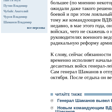
Пан Ги Мун
большее (по мнению некото
Путин Владимир
ожидали даже такого решени
Чубайс Анатолий
боевой и при этом лояльный
Чуров Владимир
тому же командующим ВДВ 
Шаманов Владимир
недавно, в мае этого года, 
все персоны
войсках, чего не скажешь о
руководителях военного вед
радикальную реформу арми
К слову, сейчас обязаннос
временно исполняет началь
десантных войск генерал-ле
Сам генерал Шаманов в отпус
октября. После отдыха он в
ЧИТАЙТЕ ТАКЖЕ
Генерал Шаманов вывел 
Новым командующим ВДВ
Шаманов