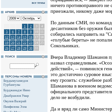
все темы
ничего противоправного не 
приезжали, никому даже мор
АРХИВ
По данным СМИ, по команд
1
2
3
4
десантников без оружия была
5
6
7
8
9
10
11
собирались направить на "Сп
12
13
14
15
16
17
18
«голубые береты» не попали
19
20
21
22
23
24
25
Сокольниках.
26
27
28
29
30
31
Вчера Владимир Шаманов п
ПОИСК
назвал справедливым. «Осо
действий», -- повинился ген
это достаточно суровое взыс
ПЕРСОНЫ НОМЕРА
ему грозить: служебное разб
Бердымухамедов
Гурбангулы
Шаманова в военном ведомст
Бурджанадзе Нино
официального представител
Джабраилов Умар
дело не возбудили.
Окулов Валерий
Памфилова Элла
Да и вряд ли само Министер