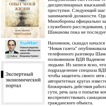
дисциплинарных взысканий,
проступки. Следующий шаг 
занимаемой должности. Одна
Минобороны официально за
служебного расследования, 
Шаманова пока не последуе
Напомним, скандал начался 2
"Новая газета" опубликовал
телефонного разговора Шам
полковником ВДВ Вадимом 
людьми. Из записи ясно, чт
подразделение спецназа ВДВ
чтобы защитить своего зятя
авторитетных кругах извест
блокировать действия работ
сути, речь шла о попытке к
воспрепятствовать санкцио
гражданского объекта.