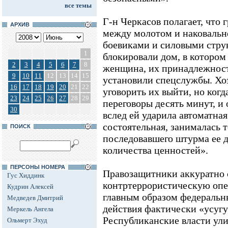
все темы
Г-н Черкасов полагает, что 
АРХИВ
между молотом и наковальн
боевиками и силовыми струк
1
блокировали дом, в которо
2
3
4
5
6
7
8
женщина, их принадлежнос
9
10
11
12
13
14
15
установили спецслужбы. Хоз
16
17
18
19
20
21
22
уговорить их выйти, но когд
23
24
25
26
27
28
29
переговоры десять минут, и
30
вслед ей ударила автоматна
состоятельная, занималась т
ПОИСК
последовавшего штурма ее 
количества ценностей».
ПЕРСОНЫ НОМЕРА
Правозащитники аккуратно с
Гус Хиддинк
контртеррористическую опе
Кудрин Алексей
главным образом федеральн
Медведев Дмитрий
действия фактически «усуг
Меркель Ангела
Республиканские власти ул
Ольмерт Эхуд