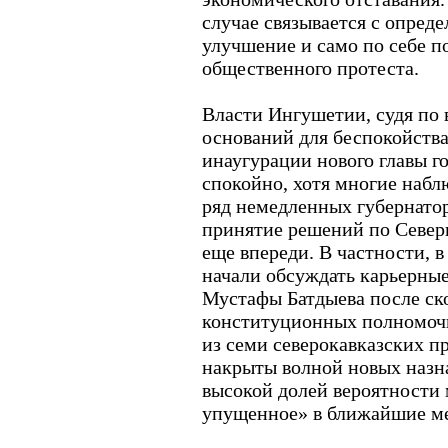
случае связывается с опре
улучшение и само по себе п
общественного протеста.
Власти Ингушетии, судя по в
оснований для беспокойства
инаугурации нового главы г
спокойно, хотя многие наб
ряд немедленных губернатор
принятие решений по Северн
еще впереди. В частности, 
начали обсуждать карьерны
Мустафы Батдыева после ско
конституционных полномочий
из семи северокавказских п
накрыты волной новых назна
высокой долей вероятности 
упущенное» в ближайшие м