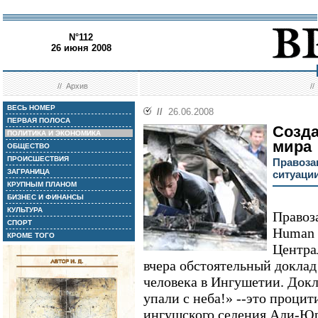
N°112
26 июня 2008
//
Архив
/
ВЕСЬ НОМЕР
//
26.06.2008
ПЕРВАЯ ПОЛОСА
Созда
ПОЛИТИКА И ЭКОНОМИКА
мира
ОБЩЕСТВО
ПРОИСШЕСТВИЯ
Правоза
ЗАГРАНИЦА
ситуаци
КРУПНЫМ ПЛАНОМ
БИЗНЕС И ФИНАНСЫ
КУЛЬТУРА
Правоз
СПОРТ
Human 
КРОМЕ ТОГО
Центра
вчера обстоятельный доклад
человека в Ингушетии. Докл
упали с неба!» --это проци
ингушского селения Али-Юр