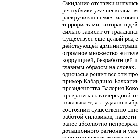
Ожидание отставки ингушско
республике уже несколько ме
раскручивающемся маховик
террористами, которая в де
сильно зависит от гражданск
Существует еще целый ряд 
действующей администрации,
огромное множество жителе
коррупцией, безработицей 
главным образом на словах. 
одночасье решит все эти пр
пример Кабардино-Балкарии,
президентства Валерия Коко
превратилась в очередной те
показывает, что удачно выб
состоянии существенно сниз
работой силовиков, навести
ранее абсолютно непрозрачн
дотационного региона и ум
экономического отставания.