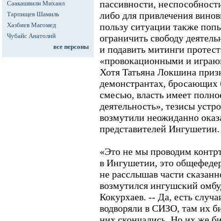
пассивности, неспособности
Саакашвили Михаил
либо для привлечения виновн
Тарпищев Шамиль
Хазбиев Магомед
пользу ситуации также поп
Чубайс Анатолий
ограничить свободу деятель
все персоны
и подавить митинги протест
«провокационными и играю
Хотя Татьяна Локшина призн
демонстрантах, бросающих 
смесью, власть имеет полно
деятельность», тезисы устр
возмутили неожиданно оказ
представителей Ингушетии.
«Это не мы проводим конт
в Ингушетии, это общефедер
не расслышав части сказан
возмутился ингушский омб
Кокурхаев. -- Да, есть случ
водворяли в СИЗО, там их б
них скончались. Но их же б