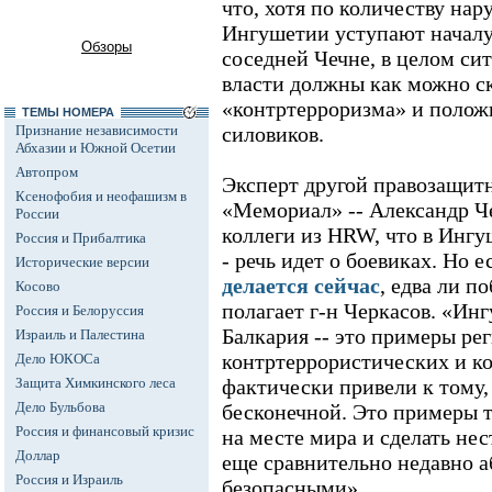
что, хотя по количеству нар
Ингушетии уступают началу
Обзоры
соседней Чечне, в целом си
власти должны как можно с
«контртерроризма» и полож
ТЕМЫ НОМЕРА
Признание независимости
силовиков.
Абхазии и Южной Осетии
Автопром
Эксперт другой правозащитн
Ксенофобия и неофашизм в
«Мемориал» -- Александр Че
России
коллеги из HRW, что в Ингуш
Россия и Прибалтика
- речь идет о боевиках. Но 
Исторические версии
делается сейчас
, едва ли п
Косово
полагает г-н Черкасов. «Ин
Россия и Белоруссия
Балкария -- это примеры рег
Израиль и Палестина
контртеррористических и к
Дело ЮКОСа
Защита Химкинского леса
фактически привели к тому,
Дело Бульбова
бесконечной. Это примеры т
Россия и финансовый кризис
на месте мира и сделать н
Доллар
еще сравнительно недавно 
Россия и Израиль
безопасными».