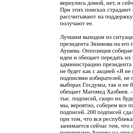
вернулись домой, нет, и сей
При этих поисках страдают
рассчитывают на поддержку 
получают ее.
Лучшим выходом из ситуаци
президента Зязикова на его
Аушева. Оппозиция собирае
идеи и обещает передать их 
администрацию президента
не будет как с акцией «Я не 
подписями избирателей, не
выборах Госдумы, так и не 
обещает Магомед Хазбиев. -
тыс. подписей, скоро их буде
мы, вероятно, соберем все п
подписей. 200 подписей сд
при том, что вся республик
занимается сейчас тем, что
портретами Аушева на стекл