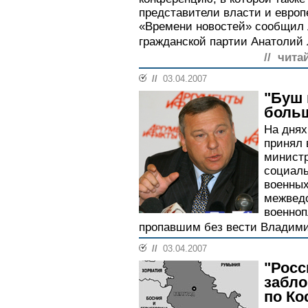
представители власти и европ
«Времени новостей» сообщил
гражданской партии Анатолий 
// чита
//
03.04.2007
"Буш 
боль
На дня
принял 
министр
социал
военных
межвед
военноп
пропавшим без вести Владим
//
03.04.2007
"Росс
забл
по Ко