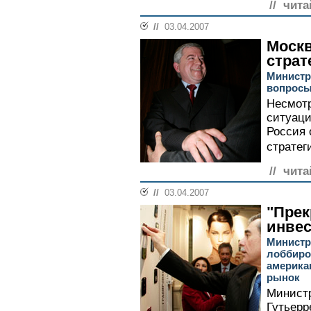
// чита
//
03.04.2007
Москв
страт
Министр
вопросы
Несмотр
ситуаци
Россия 
стратег
// чита
//
03.04.2007
"Прек
инве
Министр
лоббиро
америка
рынок
Минист
Гутьерр