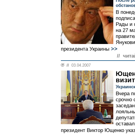
После р
обстано
В понед
подписа
Рады и 
на 27 м
правите
Янукови
>>
президента Украины
// чита
//
03.04.2007
Ющенк
визит
Украинс
Вчера п
срочно 
заседан
лояльны
депутат
оставал
президент Виктор Ющенко указ 