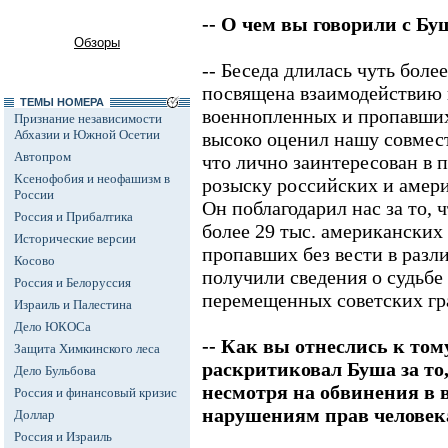
-- О чем вы говорили с Б
Обзоры
-- Беседа длилась чуть боле
посвящена взаимодействию 
ТЕМЫ НОМЕРА
военнопленных и пропавших
Признание независимости
Абхазии и Южной Осетии
высоко оценил нашу совмест
Автопром
что лично заинтересован в 
Ксенофобия и неофашизм в
розыску российских и амер
России
Он поблагодарил нас за то, 
Россия и Прибалтика
более 29 тыс. американских
Исторические версии
пропавших без вести в разл
Косово
получили сведения о судьбе 
Россия и Белоруссия
перемещенных советских гр
Израиль и Палестина
Дело ЮКОСа
-- Как вы отнеслись к том
Защита Химкинского леса
раскритиковал Буша за то,
Дело Бульбова
несмотря на обвинения в 
Россия и финансовый кризис
нарушениям прав человек
Доллар
Россия и Израиль