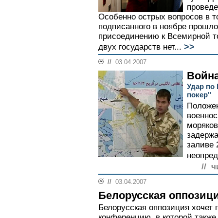
проведе
Особенно острых вопросов в т
подписанного в ноябре прошло
присоединению к Всемирной то
>>
двух государств нет...
//
03.04.2007
Война
Удар по 
покер"
Положен
военно
моряков
задерж
заливе 
неопред
// ч
//
03.04.2007
Белорусская оппозици
Белорусская оппозиция хочет 
конференцию, в которой также