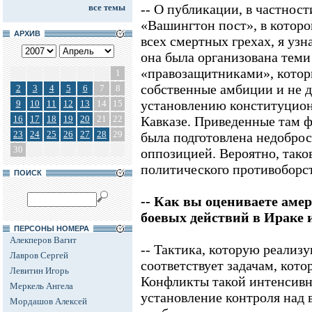
-- О публикации, в частност
все темы
«Вашингтон пост», в которо
АРХИВ
всех смертных грехах, я узн
она была организована тем
«правозащитниками», котор
1
собственные амбиции и не д
2
3
4
5
6
7
8
установлению конституцион
9
10
11
12
13
14
15
16
17
18
19
20
21
22
Кавказе. Приведенные там 
23
24
25
26
27
28
29
была подготовлена недобро
30
оппозицией. Вероятно, тако
политического противоборс
ПОИСК
-- Как вы оцениваете аме
боевых действий в Ираке 
ПЕРСОНЫ НОМЕРА
Алекперов Вагит
-- Тактика, которую реализ
Лавров Сергей
соответствует задачам, кото
Левитин Игорь
Конфликты такой интенсивн
Меркель Ангела
установление контроля над 
Мордашов Алексей