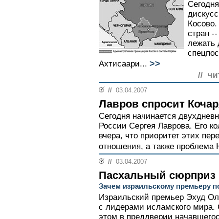
Сегодня
дискусс
Косово.
стран --
лежать 
спецпос
>>
Ахтисаари...
// чи
//
03.04.2007
Лавров спросит Коча
Сегодня начинается двухднев
России Сергея Лаврова. Его к
вчера, что приоритет этих пер
отношения, а также проблема Н
//
03.04.2007
Пасхальный сюрприз
Зачем израильскому премьеру 
Израильский премьер Эхуд Оль
с лидерами исламского мира. 
этом в преддверии начавшегос