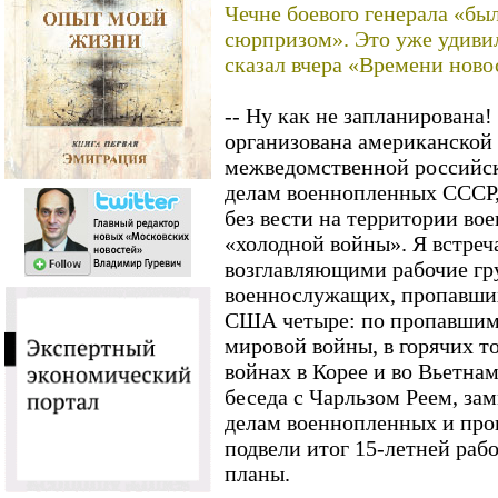
Чечне боевого генерала «бы
сюрпризом». Это уже удивил
сказал вчера «Времени ново
-- Ну как не запланирована
организована американской 
межведомственной российс
делам военнопленных СССР
без вести на территории во
«холодной войны». Я встреч
возглавляющими рабочие гр
военнослужащих, пропавших 
США четыре: по пропавшим 
мировой войны, в горячих т
войнах в Корее и во Вьетна
беседа с Чарльзом Реем, з
делам военнопленных и про
подвели итог 15-летней раб
планы.