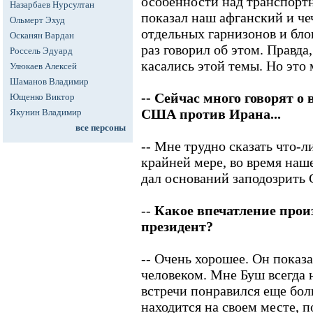
особенности над транспор
Назарбаев Нурсултан
показал наш афганский и че
Ольмерт Эхуд
отдельных гарнизонов и бло
Осканян Вардан
раз говорил об этом. Правда
Россель Эдуард
касались этой темы. Но это 
Улюкаев Алексей
Шаманов Владимир
-- Сейчас много говорят о
Ющенко Виктор
США против Ирана...
Якунин Владимир
все персоны
-- Мне трудно сказать что-л
крайней мере, во время наш
дал оснований заподозрить 
--
Какое впечатление прои
президент?
-- Очень хорошее. Он показ
человеком. Мне Буш всегда 
встречи понравился еще бол
находится на своем месте, п