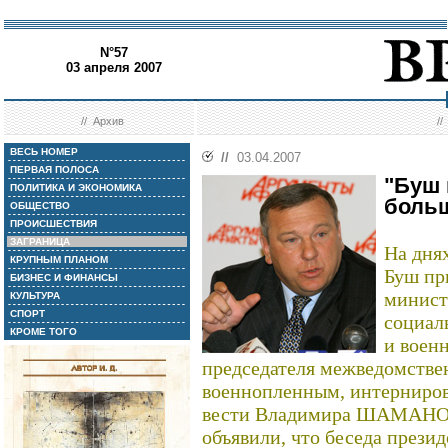
N°57
03 апреля 2007
//
Архив
/
ВЕСЬ НОМЕР
//
03.04.2007
ПЕРВАЯ ПОЛОСА
"Буш 
ПОЛИТИКА И ЭКОНОМИКА
боль
ОБЩЕСТВО
ПРОИСШЕСТВИЯ
ЗАГРАНИЦА
На дня
КРУПНЫМ ПЛАНОМ
Буш пр
БИЗНЕС И ФИНАНСЫ
минист
КУЛЬТУРА
СПОРТ
социал
КРОМЕ ТОГО
и воен
председателя межведомстве
военнопленным, интерниро
вести Владимира ШАМАНО
объявили, что беседа прези