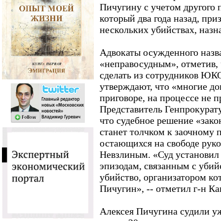
Пичугину с учетом другого 
который два года назад, при
нескольких убийствах, назн
Адвокаты осужденного назв
«неправосудным», отметив, 
сделать из сотрудников ЮК
утверждают, что «многие до
приговоре, на процессе не п
Представитель Генпрокурат
что судебное решение «зако
станет толчком к заочному 
остающихся на свободе ру
Невзлиным. «Суд установил 
эпизодам, связанным с уби
убийство, организатором ко
Пичугин», -- отметил г-н Ка
Алексея Пичугина судили уж