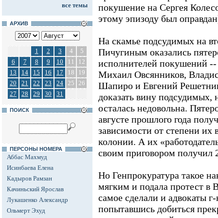
все темы
покушение на Сергея Колесо
этому эпизоду был оправдан
АРХИВ
На скамье подсудимых на вт
Пичугиным оказались пятер
1
2
3
4
5
6
7
8
9
10
11
12
исполнителей покушений --
13
14
15
16
17
18
19
Михаил Овсянников, Владис
20
21
22
23
24
25
26
Шапиро и Евгений Решетник
27
28
29
30
31
доказать вину подсудимых, 
осталась недовольна. Пятер
ПОИСК
августе прошлого года полу
зависимости от степени их ви
колонии. А их «работодател
ПЕРСОНЫ НОМЕРА
своим приговором получил 2
Аббас Махмуд
Исинбаева Елена
Но Генпрокуратура такое н
Кадыров Рамзан
мягким и подала протест в 
Качиньский Ярослав
самое сделали и адвокаты г-
Лукашенко Александр
попытавшись добиться прекр
Ольмерт Эхуд