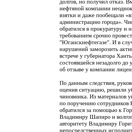
долгов, но получил отказ. В
нефтяной компании неоднок
взятки и даже пообещали «в
администрацию города». Чин
обратился в прокуратуру и 
требованием срочно провест
"Юганскнефтегазе". И в сл
нарушений заморозить актив
встрече у губернатора Хант
состоявшейся незадолго до 
об отзыве у компании лицен
По данным следствия, руко
оценив ситуацию, решили уб
чиновника. Из материалов уг
по поручению сотрудников
обратился за помощью к Гори
Владимиру Шапиро и волго
авторитету Владимиру Гори
непосредственных исполнит