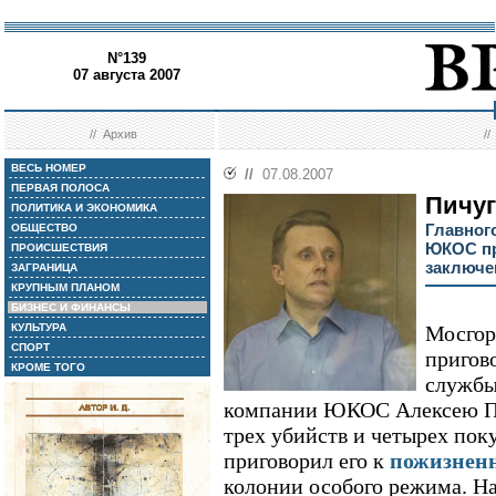
N°139
07 августа 2007
//
Архив
/
ВЕСЬ НОМЕР
//
07.08.2007
ПЕРВАЯ ПОЛОСА
Пичуг
ПОЛИТИКА И ЭКОНОМИКА
Главног
ОБЩЕСТВО
ЮКОС пр
ПРОИСШЕСТВИЯ
заключ
ЗАГРАНИЦА
КРУПНЫМ ПЛАНОМ
БИЗНЕС И ФИНАНСЫ
КУЛЬТУРА
Мосгор
СПОРТ
пригов
КРОМЕ ТОГО
службы
компании ЮКОС Алексею Пи
трех убийств и четырех пок
приговорил его к
пожизнен
колонии особого режима. На