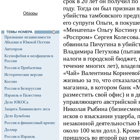
срок в 20 лет он получил по
году. Тогда он был признан
Обзоры
убийства тамбовского предп
его супруги Ольги, в покуш
«Менатепа» Ольгу Костину 
ТЕМЫ НОМЕРА
«Роспром» Сергея Колесова.
Признание независимости
Абхазии и Южной Осетии
обвинила Пичугина в убийс
Автопром
Владимира Петухова (пытав
Ксенофобия и неофашизм в
налоги в городской бюджет, 
России
течение многих лет), владе
Россия и Прибалтика
«Чай» Валентины Корнеево
Исторические версии
жизнью за то, что отказала
Косово
магазина, в котором банк «
Россия и Белоруссия
разместить свой офис) и в 
Израиль и Палестина
управляющего австрийской 
Дело ЮКОСа
Николая Рыбина (бизнесмен
Защита Химкинского леса
исков о взыскании ущерба, 
Дело Бульбова
незаконной деятельностью
Россия и финансовый кризис
около 100 млн долл.). Кроме
Доллар
Россия и Израиль
пришлось во второй раз отве