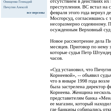
отсутствием в действиях их
Онищенко Геннадий
преступления. ВС встал на 
Пичугин Алексей
февраля этого года вернул д
все персоны
Мосгорсуд, согласившись с 
несоразмерно содеянному. 
осужденным Верховный суд о
Новое рассмотрение дела Пи
месяцев. Приговор по нему 
которые судья Петр Штундер
часов.
«Суд установил, что Пичуги
Корнеевой», -- объявил судья
что в январе 1998 года возл
была застрелена директор 
Корнеева. Женщина несколь
представителям банка «Мен
ее магазин, который находи
где банкиры собирались отк