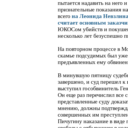
пытается надавить на него и
признательные показания на
всего
на Леонида Невзлина
считает основным заказч
ЮКОСом убийств и покушен
несколько лет безуспешно п
На повторном процессе в Мо
скамье подсудимых был уже
предъявленных ему обвинени
В минувшую пятницу судебн
завершено, и суд перешел к
выступил гособвинитель Ге
Он еще раз перечислил все 
представленные суду доказат
мнению, должны подтвержда
совершенных им преступлен
Пичугину наказание в виде
свободы с отбыванием в кол