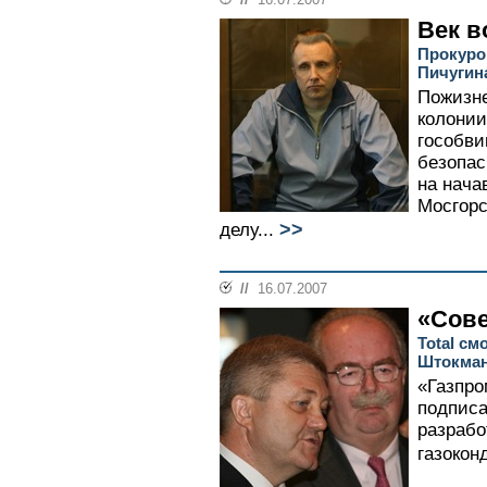
Век в
Прокуро
Пичугин
Пожизне
колонии
гособви
безопа
на нача
Мосгорс
>>
делу...
//
16.07.2007
«Сове
Total см
Штокман
«Газпро
подписа
разрабо
газокон