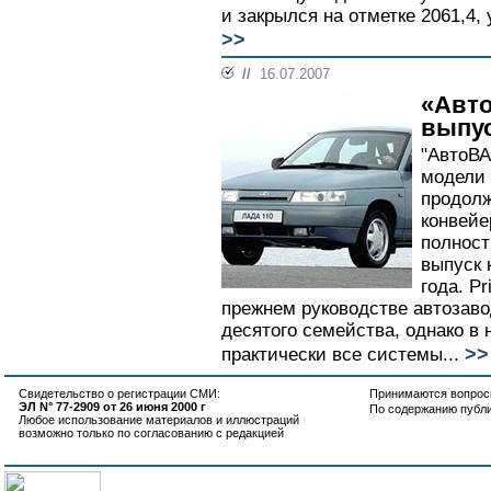
и закрылся на отметке 2061,4,
>>
//
16.07.2007
«Авто
выпус
"АвтоВА
модели 
продолж
конвейе
полност
выпуск 
года. P
прежнем руководстве автозаво
десятого семейства, однако в
>>
практически все системы...
Свидетельство о регистрации СМИ:
Принимаются вопросы
ЭЛ N° 77-2909 от 26 июня 2000 г
По содержанию публ
Любое использование материалов и иллюстраций
возможно только по согласованию с редакцией