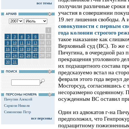
все темы
получили различные сроки в
участия в совершении покуше
АРХИВ
19 лет лишения свободы. А 
совокупности с первым св
1
года колонии строгого ре
2
3
4
5
6
7
8
такое наказание как слишко
9
10
11
12
13
14
15
Верховный суд (ВС). То же с
16
17
18
19
20
21
22
Пичугина, в очередной раз 
23
24
25
26
27
28
29
прекращения уголовного дел
30
31
их подзащитного состава пр
предсказуемо встал на стор
ПОИСК
февраля этого года вернул д
Мосгорсуд, согласившись с 
несоразмерно содеянному. 
ПЕРСОНЫ НОМЕРА
осужденным ВС оставил при
Пичугин Алексей
Саркози Николя
Один из адвокатов г-на Пичу
Симоненко Петр
предположил, что Генпрокур
все персоны
подзащитному пожизненным