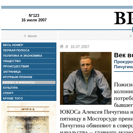
N°123
16 июля 2007
//
Архив
/
ВЕСЬ НОМЕР
//
16.07.2007
ПЕРВАЯ ПОЛОСА
Век в
ПОЛИТИКА И ЭКОНОМИКА
Прокуро
ОБЩЕСТВО
Пичугин
ПРОИСШЕСТВИЯ
ЗАГРАНИЦА
КРУПНЫМ ПЛАНОМ
БИЗНЕС И ФИНАНСЫ
Пожизн
КУЛЬТУРА
колони
СПОРТ
потреб
КРОМЕ ТОГО
бывшег
ЮКОСа Алексея Пичугина н
пятницу в Мосгорсуде прения
Пичугина обвиняют в совер
начальства -- главного акц