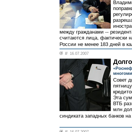
Владими
поправк
регулир
разреш
иностра
между гражданами -- резиден
считаются лица, фактически 
России не менее 183 дней в ка
//
16.07.2007
Долго
«Роснеф
многоми
Совет д
пятницу
кредито
Эта сум
ВТБ раз
млн дол
синдиката западных банков на 
//
16.07.2007