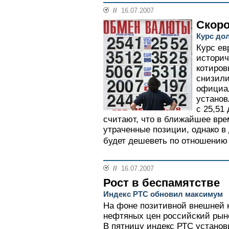
//
16.07.2007
Скоро
Курс до
Курс ев
историч
котиров
снизили
официал
установ
с 25,51
считают, что в ближайшее вре
утраченные позиции, однако в
будет дешеветь по отношению 
//
16.07.2007
Рост в беспамятстве
Индекс РТС обновил максимум
На фоне позитивной внешней 
нефтяных цен российский рыно
В пятницу индекс РТС установи