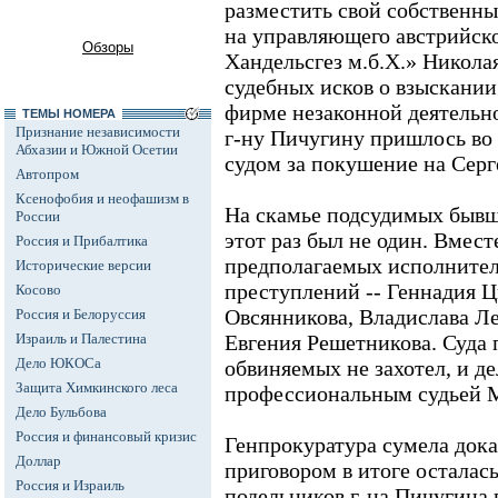
разместить свой собственны
на управляющего австрийск
Обзоры
Хандельсгез м.б.Х.» Никола
судебных исков о взыскании
фирме незаконной деятельн
ТЕМЫ НОМЕРА
Признание независимости
г-ну Пичугину пришлось во 
Абхазии и Южной Осетии
судом за покушение на Серг
Автопром
Ксенофобия и неофашизм в
На скамье подсудимых быв
России
этот раз был не один. Вмест
Россия и Прибалтика
предполагаемых исполнител
Исторические версии
преступлений -- Геннадия 
Косово
Овсянникова, Владислава Л
Россия и Белоруссия
Израиль и Палестина
Евгения Решетникова. Суда
Дело ЮКОСа
обвиняемых не захотел, и д
Защита Химкинского леса
профессиональным судьей М
Дело Бульбова
Россия и финансовый кризис
Генпрокуратура сумела дока
Доллар
приговором в итоге осталас
Россия и Израиль
подельников г-на Пичугина 