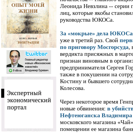
Леонида Невзлина -- серии 
лиц, которые якобы станови
руководства ЮКОСа.
За «мокрые» дела ЮКОСа 
уже в третий раз. Свой
перв
по приговору Мосгорсуда
,
вердикта присяжных в марте 
признан виновным в органи
предпринимателя Сергея Гор
также в покушении на сотр
Костину и бывшего сотрудн
Колесова.
Через некоторое время Генп
новые обвинения:
в убийств
Нефтеюганска Владимира
московского магазина «Чай
помещении ее магазина бан