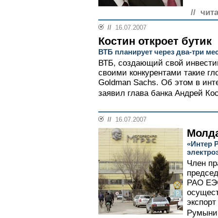
// чит
//
16.07.2007
Костин откроет бутик
ВТБ планирует через два-три м
ВТБ, создающий свой инвести
своими конкурентами такие гл
Gоldman Sachs. Об этом в инт
заявил глава банка Андрей Кос
//
16.07.2007
Молда
«Интер 
электро
Член пр
председ
РАО ЕЭС
осущест
экспорт
Румынию