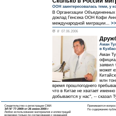
Сколько в России миг
ООН заинтересовалась теми, у к
В Организации Объединенных 
доклад Генсека ООН Кофи Анн
>
международной миграции...
//
07.06.2006
Дружб
Аман Ту
в Кузба
Аман Ту
официал
заявил 
может е
Китайск
млн тон
время прошлогоднего пребыва
что в Китае не хватает именно
добываются у нас", -- сказал Т
Свидетельство о регистрации СМИ:
Принимаются вопросы
ЭЛ N° 77-2909 от 26 июня 2000 г
По содержанию публ
Любое использование материалов и иллюстраций
возможно только по согласованию с редакцией