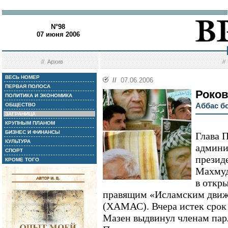
N°98
07 июня 2006
//
Архив
/
ВЕСЬ НОМЕР
//
07.06.2006
ПЕРВАЯ ПОЛОСА
Роков
ПОЛИТИКА И ЭКОНОМИКА
Аббас бо
ОБЩЕСТВО
ЗАГРАНИЦА
КРУПНЫМ ПЛАНОМ
БИЗНЕС И ФИНАНСЫ
Глава 
КУЛЬТУРА
админи
СПОРТ
презид
КРОМЕ ТОГО
Махмуд
в откр
правящим «Исламским движ
(ХАМАС). Вчера истек срок
Мазен выдвинул членам па