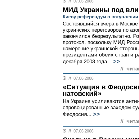
//
07.06.2006
МИД Украины под вли
Киеву референдум о вступлении
Состоявшийся вчера в Москве 
украинских переговоров по аз
закончился безрезультатно. Р
протокол, поскольку МИД Рос
намерение украинской сторон
президентами обеих стран и р
>>
декабря 2003 года...
// чита
//
07.06.2006
«Ситуация в Феодосии
натовский»
На Украине усиливаются антин
спровоцированные заходом су
>>
Феодосия...
// чита
//
07.06.2006