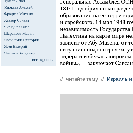
Генеральная Ассамблея ООН
Тулеев Аман
Улюкаев Алексей
181/11 одобрила план разде
Фрадков Михаил
образование на ее территори
Хавьер Солана
и еврейского. 14 мая 1948 г
Чиркунов Олег
независимость Государства 
Шарапова Мария
Палестина на карте мира нет
Явлинский Григорий
зависит от Абу Мазена, от т
Язев Валерий
ситуацию под контролем, ут
Яковлев Владимир
лидера и избежать широком
все персоны
войны», -- заключает Савсан
//
читайте тему
//
Израиль и