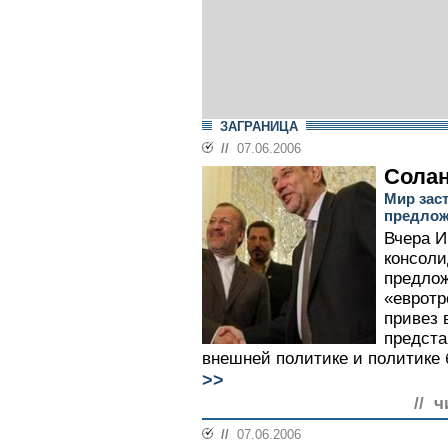
ЗАГРАНИЦА
//
07.06.2006
Сола
Мир зас
предлож
Вчера И
консол
предлож
«евротр
привез 
предста
внешней политике и политике 
>>
// ч
//
07.06.2006