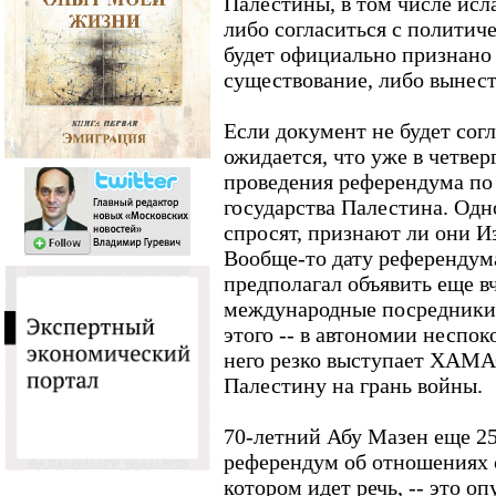
Палестины, в том числе ис
либо согласиться с политич
будет официально признано 
существование, либо вынест
Если документ не будет сог
ожидается, что уже в четвер
проведения референдума по
государства Палестина. Од
спросят, признают ли они Из
Вообще-то дату референдум
предполагал объявить еще вч
международные посредники 
этого -- в автономии неспок
него резко выступает ХАМА
Палестину на грань войны.
70-летний Абу Мазен еще 25
референдум об отношениях 
котором идет речь, -- это о