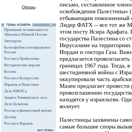
письмо, составленное член
Обзоры
освобождения Палестины» 
отбывающим пожизненный с
Лидер ФАТХ -- все тот же 
ТЕМЫ НОМЕРА
Признание независимости
этом посту Ясира Арафата.
Абхазии и Южной Осетии
государства Палестина со с
Автопром
Иерусалиме на территориях 
Ксенофобия и неофашизм в
Иордан и сектора Газа. Важн
России
предлагается провозгласить
Россия и Прибалтика
границах 1967 года. Тогда, в 
Исторические версии
шестидневной войны с Изра
Косово
Россия и Белоруссия
оккупировали часть арабски
Израиль и Палестина
Мазен предлагает провести
Дело ЮКОСа
провозглашению государства
Защита Химкинского леса
находятся у израильтян. Одн
Дело Бульбова
волнует.
Россия и финансовый кризис
Доллар
Палестинцы захвачены само
Россия и Израиль
самые большие споры вызыв
все темы