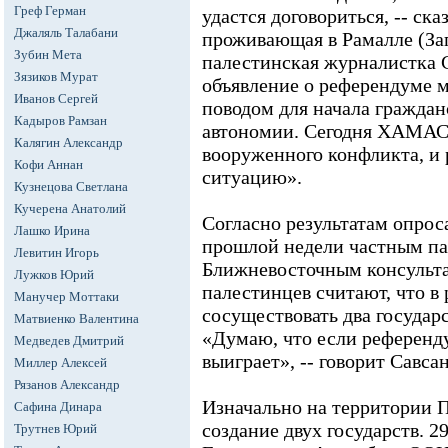
Греф Герман
удастся договориться, -- ск
Джаляль Талабани
проживающая в Рамалле (За
Зубин Мета
палестинская журналистка 
Зязиков Мурат
объявление о референдуме 
Иванов Сергей
поводом для начала гражда
Кадыров Рамзан
автономии. Сегодня ХАМАС 
Калягин Александр
вооруженного конфликта, и
Кофи Аннан
ситуацию».
Кузнецова Светлана
Кучерена Анатолий
Согласно результатам опрос
Лашко Ирина
прошлой недели частным п
Левитин Игорь
Ближневосточным консульт
Лужков Юрий
палестинцев считают, что в
Манучер Моттаки
сосуществовать два государс
Матвиенко Валентина
«Думаю, что если референду
Медведев Дмитрий
выиграет», -- говорит Савса
Миллер Алексей
Рязанов Александр
Изначально на территории 
Сафина Динара
создание двух государств. 2
Трутнев Юрий