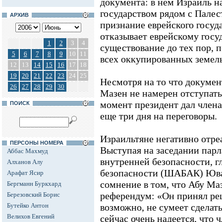
документа: в нем Израиль н
государством рядом с Палес
АРХИВ
признание еврейского госуд
отказывает еврейскому госуд
1
2
3
4
существование до тех пор, п
5
6
7
8
9
10
11
всех оккупированных земель
12
13
14
15
16
17
18
19
20
21
22
23
24
25
Несмотря на то что докумен
26
27
28
29
30
Мазен не намерен отступать
момент президент дал чле
ПОИСК
еще три дня на переговоры.
Израильтяне негативно отре
ПЕРСОНЫ НОМЕРА
Выступая на заседании пар
Аббас Махмуд
внутренней безопасности, 
Алханов Алу
безопасности (ШАБАК) Юва
Арафат Ясир
сомнение в том, что Абу Ма
Бергманн Буркхард
референдум: «Он принял ре
Березовский Борис
Бутейко Антон
возможно, не сумеет сделат
Велихов Евгений
сейчас очень надеется, чт