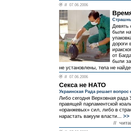
//
07.06.2006
Время
Страшны
Девять 
были на
упаковк
дороги 
иракско
от Багд
были за
не установлены, тела не найде
//
07.06.2006
Секса не НАТО
Украинская Рада решает вопрос 
Либо сегодня Верховная рада 
правящей парламентской коали
«оранжевых» сил, либо в стр
>>
нарастать вакуум власти...
// чита