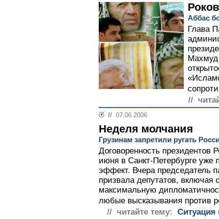
Роков
Аббас бо
Глава П
админис
президе
Махмуд 
открыто
«Ислам
сопроти
// чита
//
07.06.2006
Неделя молчания
Грузинам запретили ругать Росс
Договоренность президентов Р
июня в Санкт-Петербурге уже
эффект. Вчера председатель 
призвала депутатов, включая 
максимальную дипломатичност
любые высказывания против ро
// читайте тему:
Ситуация 