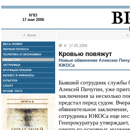
N°83
17 мая 2006
//
Архив
/
ВЕСЬ НОМЕР
//
17.05.2006
ПЕРВАЯ ПОЛОСА
Кровью повяжут
ПОЛИТИКА И ЭКОНОМИКА
Новые обвинения Алексею Пичу
ОБЩЕСТВО
ЮКОСа
ЗАГРАНИЦА
КРУПНЫМ ПЛАНОМ
БИЗНЕС И ФИНАНСЫ
КУЛЬТУРА
Бывший сотрудник службы
СПОРТ
Алексей Пичугин, уже приго
КРОМЕ ТОГО
заключения за несколько по
предстал перед судом. Вчер
обвинительное заключение, 
сотрудника ЮКОСа еще неск
Генпрокуратура утверждает,
одного из основных акцион