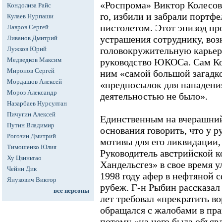
«Роспрома» Виктор Колесов.
Кондолиза Райс
го, избили и забрали портфел
Кулаев Нурпаши
пистолетом. Этот эпизод пр
Лавров Сергей
устрашения сотруднику, во
Ливанов Дмитрий
Лужков Юрий
головокружительную карьер
Медведков Максим
руководство ЮКОСа. Сам Ко
Миронов Сергей
ним «самой большой загадко
Мордашов Алексей
«предпосылок для нападения
Мороз Александр
деятельностью не было».
Назарбаев Нурсултан
Пичугин Алексей
Единственным на вчерашний
Путин Владимир
основания говорить, что у
Рогозин Дмитрий
мотивы для его ликвидации,
Тимошенко Юлия
Руководитель австрийской 
Ху Цзиньтао
Хандельсгез» в свое время
Чейни Дик
1998 году афер в нефтяной с
Янукович Виктор
рубеж. Г-н Рыбин рассказал 
все персоны
лет требовал «прекратить во
обращался с жалобами в пр
потому «на него была объяв