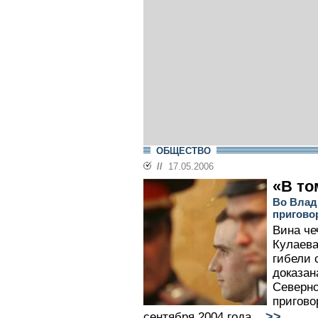
ОБЩЕСТВО
//
17.05.2006
«В то
Во Влад
приговор
Вина че
Кулаева
гибели 
доказан
Северно
пригово
>>
сентября 2004 года...