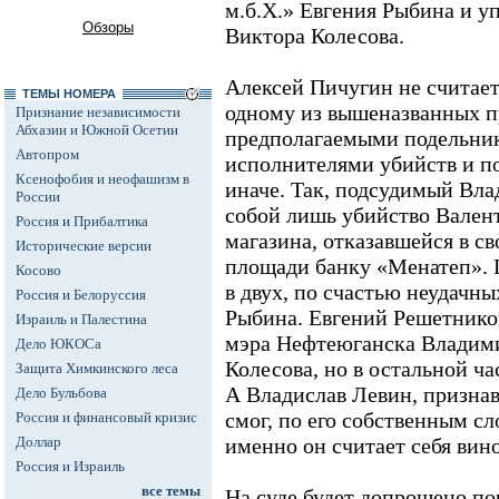
м.б.Х.» Евгения Рыбина и 
Обзоры
Виктора Колесова.
Алексей Пичугин не считает
ТЕМЫ НОМЕРА
одному из вышеназванных п
Признание независимости
Абхазии и Южной Осетии
предполагаемыми подельни
Автопром
исполнителями убийств и п
Ксенофобия и неофашизм в
иначе. Так, подсудимый Вл
России
собой лишь убийство Вален
Россия и Прибалтика
магазина, отказавшейся в св
Исторические версии
площади банку «Менатеп». 
Косово
в двух, по счастью неудачны
Россия и Белоруссия
Рыбина. Евгений Решетников
Израиль и Палестина
мэра Нефтеюганска Владими
Дело ЮКОСа
Колесова, но в остальной ча
Защита Химкинского леса
А Владислав Левин, признав
Дело Бульбова
смог, по его собственным сл
Россия и финансовый кризис
Доллар
именно он считает себя винов
Россия и Израиль
все темы
На суде будет допрошено по