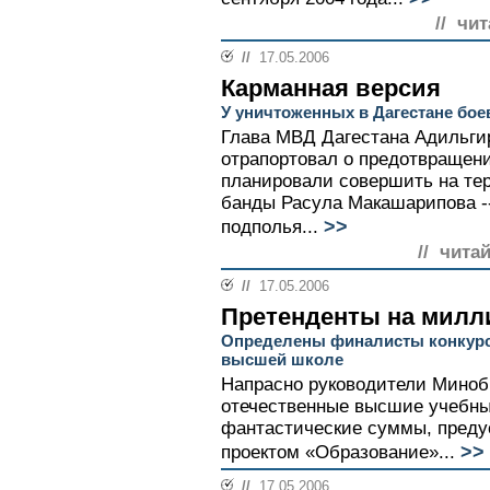
// чи
//
17.05.2006
Карманная версия
У уничтоженных в Дагестане бо
Глава МВД Дагестана Адильги
отрапортовал о предотвращени
планировали совершить на те
банды Расула Макашарипова --
>>
подполья...
// чита
//
17.05.2006
Претенденты на милл
Определены финалисты конкурс
высшей школе
Напрасно руководители Миноб
отечественные высшие учебны
фантастические суммы, пред
>>
проектом «Образование»...
//
17.05.2006