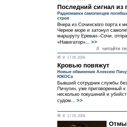
Последний сигнал из
Радиомаяки самописцев погибше
строя
Вчера из Сочинского порта к ме
Черное море и затонул самоле
маршруту Ереван--Сочи, отпр
>>
«Навигатор»...
// читайте т
//
17.05.2006
Кровью повяжут
Новые обвинения Алексею Пичу
ЮКОСа
Бывший сотрудник службы бе
Пичугин, уже приговоренный к
несколько покушений и убийст
>>
судом...
//
17.05.2006
Отмыв