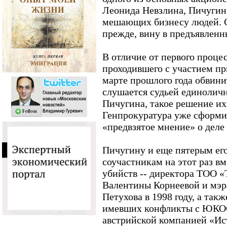
Леонида Невзлина, Пичугин
мешающих бизнесу людей. С
прежде, вину в предъявленн
В отличие от первого проце
проходившего с участием п
марте прошлого года обвини
слушается судьей единоличн
Пичугина, такое решение их 
Генпрокуратура уже сформи
«предвзятое мнение» о дел
Пичугину и еще пятерым ег
соучастникам на этот раз в
убийств -- директора ТОО 
Валентины Корнеевой и мэ
Петухова в 1998 году, а так
имевших конфликты с ЮКОС
австрийской компанией «Ис