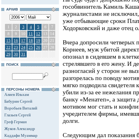
гособвинитель Камиль Кашае
АРХИВ
журналистами не исключил, 
уже отбывающие сроки Пла
1
2
3
4
5
6
7
Ходорковский и даже отец о
8
9
10
11
12
13
14
15
16
17
18
19
20
21
Вчера допросили четверых 
22
23
24
25
26
27
28
Корнеев, муж убитой директ
29
30
31
опознал в сидевшем в клетк
стрелявшего в его жену. И д
ПОИСК
разногласий у сторон не выз
разгорелась по поводу моти
мягко подводила свидетеля к
ПЕРСОНЫ НОМЕРА
убили из-за ее нежелания п
Алиев Ильхам
банку «Менатеп», а защита 
Бабурин Сергей
мотивом мог стать и конфли
Воробьев Виталий
учредителем фирмы, имевш
Глазьев Сергей
долги.
Греф Герман
Жуков Александр
Следующим дал показания 
Каддафи Муаммар