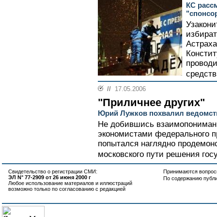
КС расс
"спонсо
Узакони
избират
Астраха
Констит
проводи
средств
//
17.05.2006
"Приличнее других"
Юрий Лужков похвалил ведомст
Не добившись взаимопонимани
экономистами федерального п
попытался наглядно продемон
московского пути решения госу
Свидетельство о регистрации СМИ:
Принимаются вопросы
ЭЛ N° 77-2909 от 26 июня 2000 г
По содержанию публ
Любое использование материалов и иллюстраций
возможно только по согласованию с редакцией