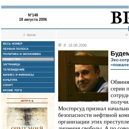
N°148
18 августа 2006
//
Архив
/
ВЕСЬ НОМЕР
//
18.08.2006
ПЕРВАЯ ПОЛОСА
Будем
ПОЛИТИКА И ЭКОНОМИКА
Экс-сот
ОБЩЕСТВО
«пожалел
ЗАГРАНИЦА
ТЕЛЕВИДЕНИЕ
БИЗНЕС И ФИНАНСЫ
КУЛЬТУРА
Обвиня
СПОРТ
серии 
КРОМЕ ТОГО
сотруд
получи
Мосгорсуд признал начальн
безопасности нефтяной ком
организации этих преступле
лишения свободы. А по сов