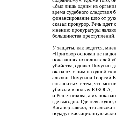
содеянному». Кроме того, о
«был лишь одним из организ
время судебного следствия 
финансирование шло от рук
сказал прокурор. Речь идет 
мнению прокуратуры являю
большинства преступлений.
У защиты, как водится, мне
«Приговор основан не на док
показаниях исполнителей у
убийства, однако Пичугин да
оказался с ним на одной ска
адвокат Пичугина Георгий К
согласиться с тем, что моти
убивали в пользу ЮКОСА, --
и Решетникова, а их показан
где выгодно. Где невыгодно,
Каганер заявил, что адвока
подадут кассационную жало