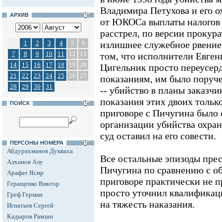
Владимира Петухова и его о
АРХИВ
от ЮКОСа выплаты налогов 
расстрел, по версии прокура
1
2
3
4
5
6
излишнее служебное рвение.
7
8
9
10
11
12
13
том, что исполнители Евге
14
15
16
17
18
19
20
Цигельник просто переусерд
21
22
23
24
25
26
27
показаниям, им было поруч
28
29
30
31
-- убийство в планы заказчи
показания этих двоих только
ПОИСК
приговоре с Пичугина было 
организации убийства охран
суд оставил на его совести.
ПЕРСОНЫ НОМЕРА
Абдурахманов Дукваха
Все остальные эпизоды пре
Алханов Алу
Пичугина по сравнению с о
Арафат Ясир
приговоре практически не п
Геращенко Виктор
просто уточнил квалификац
Греф Герман
на тяжесть наказания.
Игнатьев Сергей
Кадыров Рамзан