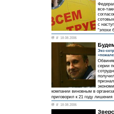
Федера
все-так
согласо
сотовых
с насту
"эпохи 
//
18.08.2006
Будем
Экс-сот
«пожалел
Обвиня
серии 
сотруд
получил
признал
экономи
компании виновным в организа
приговорил к 21 году лишения 
//
18.08.2006
Зверс