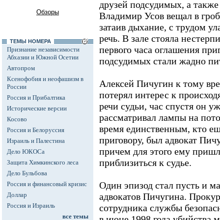
друзей подсудимых, а также
Обзоры
Владимир Усов вещал в гроб
затаив дыхание, с трудом у
речь. В зале стояла нестерп
ТЕМЫ НОМЕРА
первого часа оглашения при
Признание независимости
Абхазии и Южной Осетии
подсудимых стали жадно пит
Автопром
Ксенофобия и неофашизм в
Алексей Пичугин к тому вре
России
потерял интерес к происход
Россия и Прибалтика
речи судьи, час спустя он 
Исторические версии
рассматривал лампы на пото
Косово
время единственным, кто е
Россия и Белоруссия
приговору, был адвокат Пич
Израиль и Палестина
причем для этого ему приш
Дело ЮКОСа
приблизиться к судье.
Защита Химкинского леса
Дело Бульбова
Один эпизод стал пусть и м
Россия и финансовый кризис
Доллар
адвокатов Пичугина. Прокур
Россия и Израиль
сотрудника службы безопа
все темы
в июне 1998 года убийства 