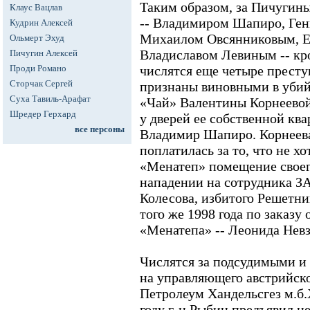
Таким образом, за Пичугин
Клаус Вацлав
-- Владимиром Шапиро, Ге
Кудрин Алексей
Михаилом Овсянниковым, Е
Ольмерт Эхуд
Владиславом Левиным -- кр
Пичугин Алексей
Проди Романо
числятся еще четыре престу
Сторчак Сергей
признаны виновными в убий
Суха Тавиль-Арафат
«Чай» Валентины Корнеевой,
Шредер Герхард
у дверей ее собственной к
все персоны
Владимир Шапиро. Корнеева,
поплатилась за то, что не х
«Менатеп» помещение своег
нападении на сотрудника З
Колесова, избитого Решетн
того же 1998 года по заказу
«Менатепа» -- Леонида Невз
Числятся за подсудимыми и
на управляющего австрийск
Петролеум Хандельсгез м.б.
году г-н Рыбин предъявил н