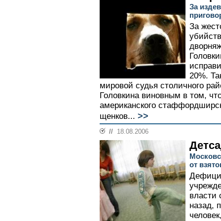
За изде
пригово
За жест
убийств
дворняж
Головки
исправи
20%. Та
мировой судья столичного рай
Головкина виновным в том, что
американского стаффордширск
>>
щенков...
//
18.08.2006
Детса
Московс
от взято
Дефицит
учрежде
власти 
назад, 
человек