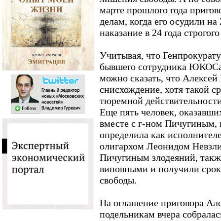
марте прошлого года пригов
делам, когда его осудили на
наказание в 24 года строгог
Учитывая, что Генпрокурату
бывшего сотрудника ЮКОСа
можно сказать, что Алексей
снисхождение, хотя такой с
тюремной действительности
Еще пять человек, оказавши
вместе с г-ном Пичугиным,
определила как исполнител
олигархом Леонидом Невзл
Пичугиным злодеяний, такж
виновными и получили сроки
свободы.
На оглашение приговора Ал
подельникам вчера собралас