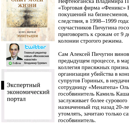
Нефтеюганска Владимира П
«Торговая фирма «Феникс» 
покушений на бизнесменов,
следствия, в 1998--1999 го
соучастников Пичугина гос
приговорить к срокам от 9 д
колонии строгого режима.
Сам Алексей Пичугин виновн
предыдущем процессе, в мар
коллегия присяжных призна
организации убийства в конц
супругов Гориных, в неуда
сотрудницу «Менатепа» Оль
гособвинитель Камиль Кашае
заслуживает более сурового
назначенный год назад 20-ле
утомлять, зачитаю только са
гособвинитель.