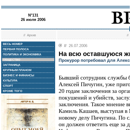
N°131
26 июля 2006
//
Архив
/
ВЕСЬ НОМЕР
//
26.07.2006
ПЕРВАЯ ПОЛОСА
На всю оставшуюся ж
ПОЛИТИКА И ЭКОНОМИКА
Прокурор потребовал для Алекс
ОБЩЕСТВО
ЗАГРАНИЦА
КРУПНЫМ ПЛАНОМ
БИЗНЕС И ФИНАНСЫ
Бывший сотрудник службы
КУЛЬТУРА
Алексей Пичугин, уже приг
СПОРТ
20 годам заключения за орг
КРОМЕ ТОГО
покушений и убийств, засл
заключения. Такое мнение в
Камиль Кашаев, выступая в 
новому делу Пичугина. По с
он должен ответить еще за д