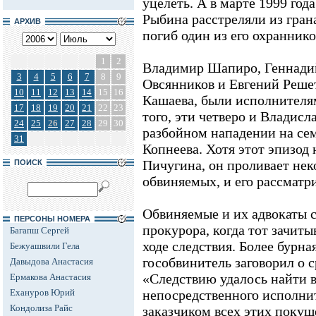
уцелеть. А в марте 1999 го
Рыбина расстреляли из грана
АРХИВ
погиб один из его охраннико
1
2
Владимир Шапиро, Геннади
3
4
5
6
7
8
9
Овсянников и Евгений Решет
10
11
12
13
14
15
16
Кашаева, были исполнителя
17
18
19
20
21
22
23
того, эти четверо и Владисл
24
25
26
27
28
29
30
разбойном нападении на се
31
Копнеева. Хотя этот эпизод
Пичугина, он проливает нек
ПОИСК
обвиняемых, и его рассматр
Обвиняемые и их адвокаты 
ПЕРСОНЫ НОМЕРА
прокурора, когда тот зачиты
Багапш Сергей
ходе следствия. Более бурна
Бежуашвили Гела
гособвинитель заговорил о 
Давыдова Анастасия
«Следствию удалось найти вс
Ермакова Анастасия
Ехануров Юрий
непосредственного исполни
Кондолиза Райс
заказчиком всех этих покуш