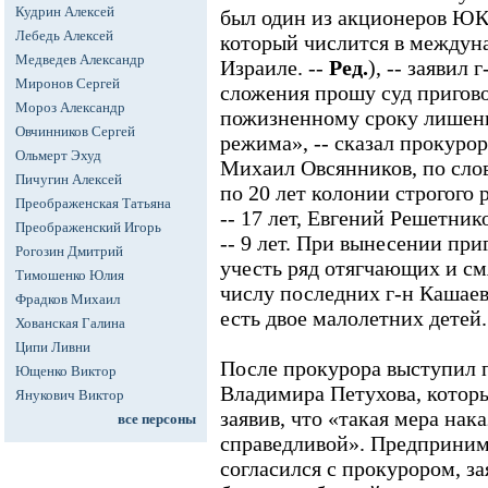
Кудрин Алексей
был один из акционеров Ю
Лебедь Алексей
который числится в междуна
Медведев Александр
Израиле. --
Ред.
), -- заявил 
Миронов Сергей
сложения прошу суд пригов
Мороз Александр
пожизненному сроку лишени
Овчинников Сергей
режима», -- сказал прокуро
Ольмерт Эхуд
Михаил Овсянников, по сло
Пичугин Алексей
по 20 лет колонии строгого
Преображенская Татьяна
-- 17 лет, Евгений Решетник
Преображенский Игорь
-- 9 лет. При вынесении пр
Рогозин Дмитрий
учесть ряд отягчающих и см
Тимошенко Юлия
числу последних г-н Кашаев
Фрадков Михаил
есть двое малолетних детей.
Хованская Галина
Ципи Ливни
После прокурора выступил 
Ющенко Виктор
Владимира Петухова, котор
Янукович Виктор
заявив, что «такая мера нак
все персоны
справедливой». Предприним
согласился с прокурором, за