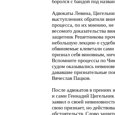
боролся с бандой под назва
Адвокаты Левина, Цигельни
выступлениях обратили внима
процесса, по их мнению, не
весомого доказательства ви
защитник Решетникова про
небольшую лекцию о судебн
обвиняемые клеветали сами 
признал себя виновным, нич
Вспомните процессы по Чик
судом оказывались невиновн
дававшие признательные пок
Вячеслав Пацков.
После адвокатов в прениях 
и сами Геннадий Цигельник
заявил о своей невиновности
свою признает, но действов
обстоятельств. Слово защит