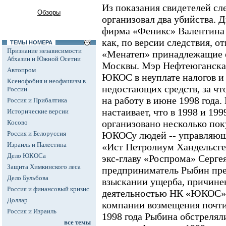
Из показания свидетелей сл
Обзоры
организовал два убийства. 
фирма «Феникс» Валентина 
как, по версии следствия, о
ТЕМЫ НОМЕРА
Признание независимости
«Менатеп» принадлежащие 
Абхазии и Южной Осетии
Москвы. Мэр Нефтеюганска
Автопром
ЮКОС в неуплате налогов и 
Ксенофобия и неофашизм в
недостающих средств, за что
России
на работу в июне 1998 года.
Россия и Прибалтика
настаивает, что в 1998 и 19
Исторические версии
организовано несколько по
Косово
Россия и Белоруссия
ЮКОСу людей -- управляющ
Израиль и Палестина
«Ист Петролиум Хандельсге
Дело ЮКОСа
экс-главу «Роспрома» Сергея
Защита Химкинского леса
предприниматель Рыбин пре
Дело Бульбова
взыскании ущерба, причине
Россия и финансовый кризис
деятельностью НК «ЮКОС», 
Доллар
компании возмещения почти 
Россия и Израиль
1998 года Рыбина обстреляли
все темы