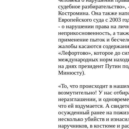
судебное разбирательство», 
Костромина. Она также напо
Европейского суда с 2003 го
- о нарушении права на лич
неприкосновенность, а такж
применение пыток и бесчел
жалобы касаются содержани
«Лефортово», которое до си
международных норм находи
на днях президент Путин под
Минюсту).
«То, что происходит в наших
возмутительно! У нас отбир
неразглашении, и одновреме
что ей вздумается. А свидет
осужденный ранее на пожиз
несколько убийств и изнасил
наручников, в костюме и рас