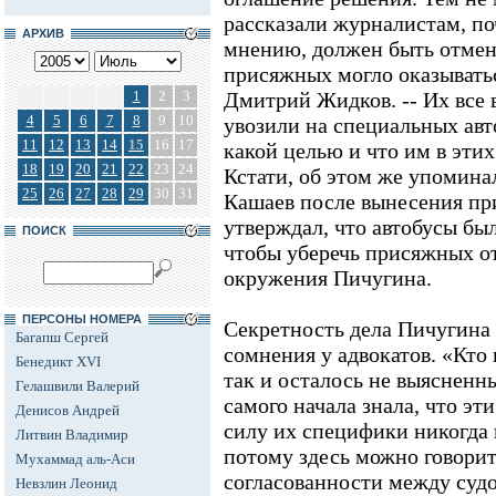
рассказали журналистам, по
АРХИВ
мнению, должен быть отмен
присяжных могло оказываться
1
2
3
Дмитрий Жидков. -- Их все 
4
5
6
7
8
9
10
увозили на специальных авт
11
12
13
14
15
16
17
какой целью и что им в этих
18
19
20
21
22
23
24
Кстати, об этом же упомина
25
26
27
28
29
30
31
Кашаев после вынесения при
утверждал, что автобусы бы
ПОИСК
чтобы уберечь присяжных от
окружения Пичугина.
ПЕРСОНЫ НОМЕРА
Секретность дела Пичугина
Багапш Сергей
сомнения у адвокатов. «Кто
Бенедикт XVI
так и осталось не выясненн
Гелашвили Валерий
самого начала знала, что эт
Денисов Андрей
силу их специфики никогда н
Литвин Владимир
потому здесь можно говори
Мухаммад аль-Аси
согласованности между судо
Невзлин Леонид