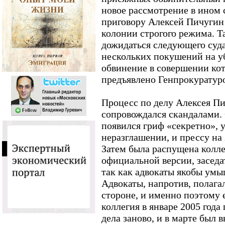
новое рассмотрение в ином 
приговору Алексей Пичугин 
колонии строгого режима. Т
дожидаться следующего суда
нескольких покушений на у
обвинение в совершении ко
предъявлено Генпрокуратур
Процесс по делу Алексея Пи
сопровождался скандалами.
появился гриф «секретно», у
неразглашении, и прессу на
Затем была распущена колл
официальной версии, заседат
так как адвокаты якобы умы
Адвокаты, напротив, полагал
стороне, и именно поэтому 
коллегия в январе 2005 год
дела заново, и в марте был