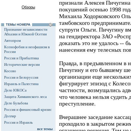
признали Алексея Пичугина
Обзоры
покушений осенью 1998 год
Михаила Ходорковского Ольг
тамбовского предпринимател
ТЕМЫ НОМЕРА
супруги Ольги. Пичугину в
Признание независимости
Абхазии и Южной Осетии
на гендиректора ЗАО «Роспр
Автопром
доказать это не удалось -- 
Ксенофобия и неофашизм в
нанесения ему телесных по
России
Россия и Прибалтика
Правда, в предъявленном в 
Исторические версии
Пичугину и его бывшему ше
Косово
организации еще нескольки
Россия и Белоруссия
фигурирует эпизод с Колесо
Израиль и Палестина
частности, возмущались адв
Дело ЮКОСа
что человека нельзя судить 
Защита Химкинского леса
преступление.
Дело Бульбова
Россия и финансовый кризис
Доллар
Вчерашнее заседание касса
Россия и Израиль
проходило в закрытом режим
все темы
оглашение решения. Тем не 