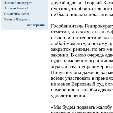
другой адвокат Георгий Кага
Ниязов Сапармурат
пустили, то обвинительного
Пичугин Алексей
не было никаких доказатель
Тимошенко Юлия
Устинов Владимир
все персоны
Гособвинитель Генпрокурат
отметил, что хотя эти «икс
огласили, но теоретически 
любой момент», а потому пр
закрытом режиме, по его м
законно. В свою очередь адв
судья намеренно ограничива
ходатайства, неправомерно 
Пичугину она даже не разъя
всеми участвовать в прениях»
не менее Верховный суд ост
изменения, а жалобы адвока
удовлетворения.
«Мы будем подавать жалобу 
человека о нарушении права