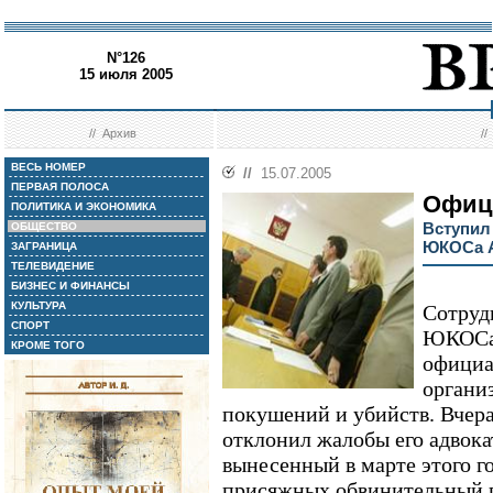
N°126
15 июля 2005
//
Архив
/
ВЕСЬ НОМЕР
//
15.07.2005
ПЕРВАЯ ПОЛОСА
Офиц
ПОЛИТИКА И ЭКОНОМИКА
Вступил
ОБЩЕСТВО
ЮКОСа А
ЗАГРАНИЦА
ТЕЛЕВИДЕНИЕ
БИЗНЕС И ФИНАНСЫ
КУЛЬТУРА
Сотруд
СПОРТ
ЮКОСа 
КРОМЕ ТОГО
официа
органи
покушений и убийств. Вчер
отклонил жалобы его адвока
вынесенный в марте этого г
присяжных обвинительный п