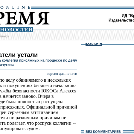
ИД "В
Издательств
/
поиск
атели устали
 коллегия присяжных на процессе по делу
ичугина
версия для печати
по делу обвиняемого в нескольких
х и покушениях бывшего начальника
лужбы безопасности ЮКОСа Алексея
 начнется заново. Вчера в
де была полностью распущена
я присяжных. Официальной причиной
ящей серьезным затягиванием
атели по различным причинам не
а полагает, что роспуск коллегии --
ипулировать судом.
БЕЗ КОМMЕНТАРИЕВ