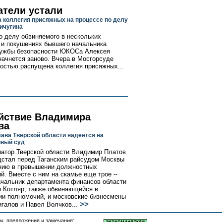
атели устали
 коллегия присяжных на процессе по делу
ичугина
о делу обвиняемого в нескольких
 и покушениях бывшего начальника
лужбы безопасности ЮКОСа Алексея
начнется заново. Вчера в Мосгорсуде
остью распущена коллегия присяжных...
йствие Владимира
ва
ава Тверской области надеется на
ивый суд
натор Тверской области Владимир Платов
дстал перед Таганским райсудом Москвы
нию в превышении должностных
й. Вместе с ним на скамье еще трое --
чальник департамента финансов области
 Котляр, также обвиняющийся в
и полномочий, и московские бизнесмены
>>
галов и Павел Волчков...
, предложения и замечания: