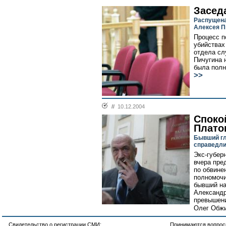
Засед
Распущена
Алексея П
Процесс п
убийствах
отдела с
Пичугина 
была полн
>>
//
10.12.2004
Споко
Плато
Бывший гл
справедл
Экс-губер
вчера пре
по обвине
полномочи
бывший на
Александр
превышени
Олег Обжи
Свидетельство о регистрации СМИ:
Принимаются вопросы