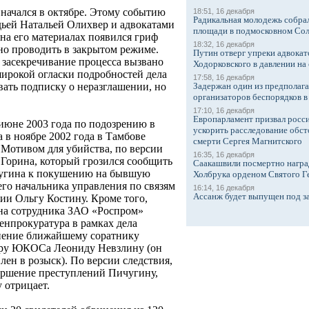
начался в октябре. Этому событию
18:51, 16 декабря
Радикальная молодежь собрал
ьей Натальей Олихвер и адвокатами
площади в подмосковном Со
 на его материалах появился гриф
18:32, 16 декабря
но проводить в закрытом режиме.
Путин отверг упреки адвокат
 засекречивание процесса вызвано
Ходорковского в давлении на 
ирокой огласки подробностей дела
17:58, 16 декабря
Задержан один из предполаг
вать подписку о неразглашении, но
организаторов беспорядков 
.
17:10, 16 декабря
Европарламент призвал росси
июне 2003 года по подозрению в
ускорить расследование обст
 в ноябре 2002 года в Тамбове
смерти Сергея Магнитского
 Мотивом для убийства, по версии
16:35, 16 декабря
 Горина, который грозился сообщить
Саакашвили посмертно награ
чугина к покушению на бывшую
Холбрука орденом Святого Г
о начальника управления по связям
16:14, 16 декабря
Ассанж будет выпущен под з
ии Ольгу Костину. Кроме того,
на сотрудника ЗАО «Роспром»
Генпрокуратура в рамках дела
нение ближайшему соратнику
еру ЮКОСа Леониду Невзлину (он
лен в розыск). По версии следствия,
ершение преступлений Пичугину,
 отрицает.