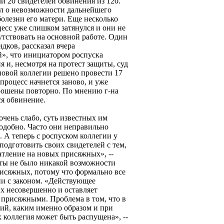
и 20 свидетелей обвинения из 120.
ил о невозможности дальнейшего
болезни его матери. Еще несколько
есс уже слишком затянулся и они не
сутствовать на основной работе. Один
дков, рассказал вчера
», что инициатором роспуска
 и, несмотря на протест защиты, суд
новой коллегии решено провести 17
 процесс начнется заново, и уже
рошены повторно. По мнению г-на
ся обвинение.
чень слабо, суть известных им
одобно. Часто они неправильно
 А теперь с роспуском коллегии у
одготовить своих свидетелей с тем,
атление на новых присяжных», --
щиты не было никакой возможности
рисяжных, потому что формально все
ии с законом. «Действующее
ых несовершенно и оставляет
присяжными. Проблема в том, что в
ний, каким именно образом и при
 коллегия может быть распущена», --