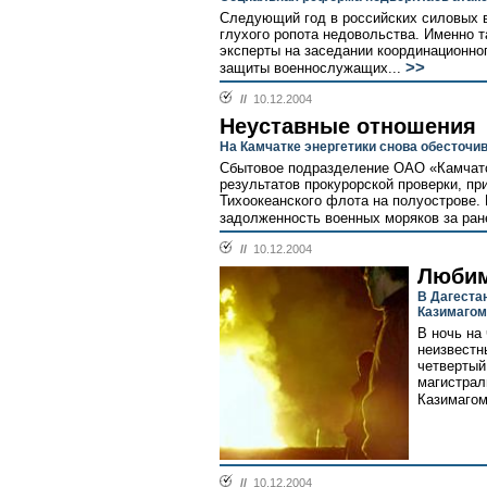
Следующий год в российских силовых 
глухого ропота недовольства. Именно т
эксперты на заседании координационно
>>
защиты военнослужащих...
//
10.12.2004
Неуставные отношения
На Камчатке энергетики снова обесточи
Сбытовое подразделение ОАО «Камчатск
результатов прокурорской проверки, пр
Тихоокеанского флота на полуострове.
задолженность военных моряков за ране
//
10.12.2004
Любим
В Дагестан
Казимаго
В ночь на
неизвестн
четвертый
магистрал
Казимагом
//
10.12.2004