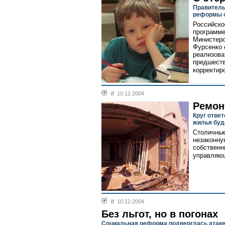
Правитель
реформы 
Российско
программе
Министерс
Фурсенко 
реализова
предшеств
корректир
//
10.12.2004
Ремон
Круг отве
жилья буд
Столичные
незаконну
собственн
управляю
//
10.12.2004
Без льгот, но в погонах
Социальная реформа подверглась атак