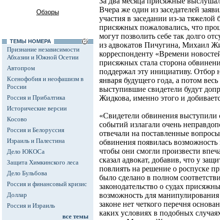
За два месяца присяжные выслушал
Вчера же один из заседателей заяв
Обзоры
участия в заседании из-за тяжелой 
присяжных пожаловались, что проц
могут позволить себе так долго от
ТЕМЫ НОМЕРА
из адвокатов Пичугина, Михаил Жи
Признание независимости
корреспонденту «Времени новостей
Абхазии и Южной Осетии
присяжных стала сторона обвинения
Автопром
поддержал эту инициативу. Отбор 
Ксенофобия и неофашизм в
января будущего года, а потом весь
России
выступившие свидетели будут доп
Россия и Прибалтика
Жидкова, именно этого и добивает
Исторические версии
«Свидетели обвинения выступили о
Косово
событий излагали очень неправдоп
Россия и Белоруссия
отвечали на поставленные вопросы.
Израиль и Палестина
обвинения появилась возможность п
чтобы они смогли произвести впеч
Дело ЮКОСа
сказал адвокат, добавив, что у за
Защита Химкинского леса
повлиять на решение о роспуске п
Дело Бульбова
было сделано в полном соответств
Россия и финансовый кризис
законодательство о судах присяжн
Доллар
возможность для манипулирования 
законе нет четкого перечня основа
Россия и Израиль
каких условиях в подобных случаях
все темы