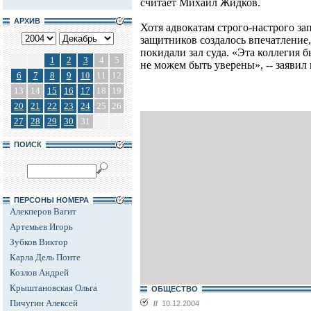
считает Михаил Жидков.
АРХИВ
Хотя адвокатам строго-настрого за
защитников создалось впечатление
покидали зал суда. «Эта коллегия б
1
2
3
4
5
не можем быть уверены», -- заявил
6
7
8
9
10
11
12
13
14
15
16
17
18
19
20
21
22
23
24
25
26
27
28
29
30
31
ПОИСК
ПЕРСОНЫ НОМЕРА
Алекперов Вагит
Артемьев Игорь
Зубков Виктор
Карла Дель Понте
Козлов Андрей
Крыштановская Ольга
ОБЩЕСТВО
Пичугин Алексей
//
10.12.2004