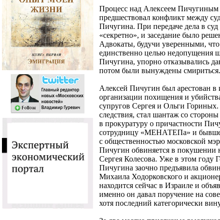
Процесс над Алексеем Пичугиным 
предшествовал конфликт между суд
Пичугина. При передаче дела в суд
«секретно», и заседание было реше
Адвокаты, будучи уверенными, что
единственно целью недопущения ш
Пичугина, упорно отказывались да
потом были вынуждены смириться
Алексей Пичугин был арестован в 
организации похищения и убийства
супругов Сергея и Ольги Гориных.
следствия, стал шантаж со стороны
в прокуратуру о причастности Пи
сотрудницу «МЕНАТЕПа» и бывшег
с общественностью московской мэр
Пичугин обвиняется в покушении 
Сергея Колесова. Уже в этом году 
Пичугина заочно предъявила обви
Михаила Ходорковского и акцион
находится сейчас в Израиле и объяв
именно он давал поручение на сов
хотя последний категорически вину