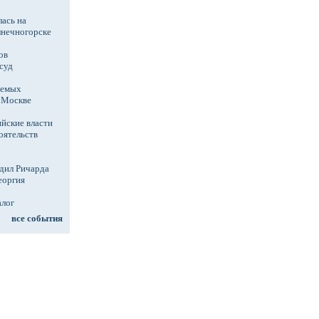
ась на
лнечногорске
ов
суд
аемых
в Москве
йские власти
оятельств
дил Ричарда
еоргия
алог
все события