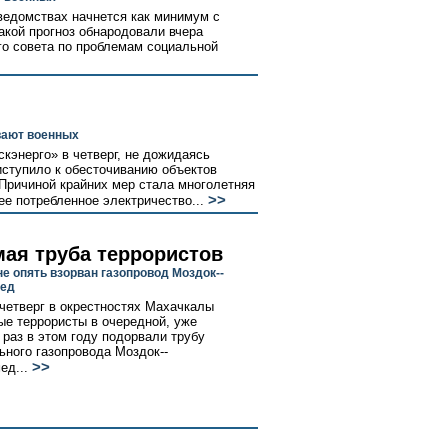
ведомствах начнется как минимум с
акой прогноз обнародовали вчера
го совета по проблемам социальной
вают военных
энерго» в четверг, не дожидаясь
иступило к обесточиванию объектов
 Причиной крайних мер стала многолетняя
>>
е потребленное электричество...
ая труба террористов
е опять взорван газопровод Моздок--
мед
 четверг в окрестностях Махачкалы
ые террористы в очередной, уже
 раз в этом году подорвали трубу
ьного газопровода Моздок--
>>
ед...