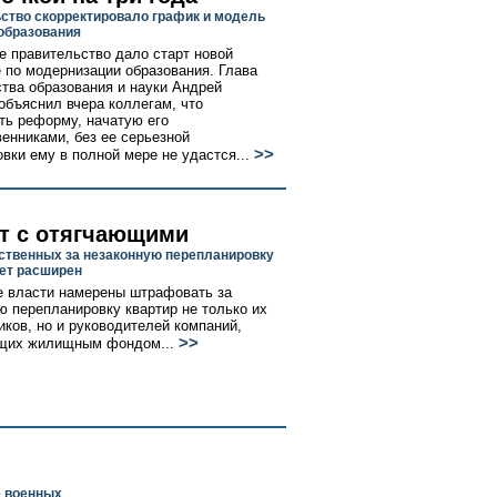
ство скорректировало график и модель
образования
е правительство дало старт новой
 по модернизации образования. Глава
тва образования и науки Андрей
объяснил вчера коллегам, что
ть реформу, начатую его
енниками, без ее серьезной
>>
овки ему в полной мере не удастся...
т с отягчающими
тственных за незаконную перепланировку
ет расширен
 власти намерены штрафовать за
ю перепланировку квартир не только их
иков, но и руководителей компаний,
>>
щих жилищным фондом...
е военных