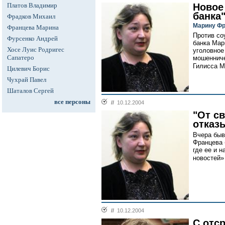
Платов Владимир
Новое
банка
Фрадков Михаил
Марину Фр
Францева Марина
Против со
Фурсенко Андрей
банка Мар
Хосе Луис Родригес
уголовное 
Сапатеро
мошенниче
Гилисса М
Цилевич Борис
Чухрай Павел
Шаталов Сергей
все персоны
//
10.12.2004
"От с
отказ
Вчера быв
Францева 
где ее и 
новостей»
//
10.12.2004
С отср