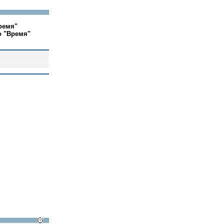
ремя"
о "Время"