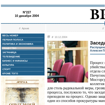
N°227
10 декабря 2004
//
Архив
/
ВЕСЬ НОМЕР
//
10.12.2004
ПЕРВАЯ ПОЛОСА
Засед
ПОЛИТИКА И ЭКОНОМИКА
Распущена
ОБЩЕСТВО
Алексея П
ЗАГРАНИЦА
ТЕЛЕВИДЕНИЕ
БИЗНЕС И ФИНАНСЫ
Процесс 
КУЛЬТУРА
убийства
СПОРТ
отдела с
КРОМЕ ТОГО
Пичугина
Мосгорсу
коллеги
для столь радикальной меры, гроз
процесса, послужило то, что засед
приходили на процесс. Однако защит
один из способов прокуратуры ман