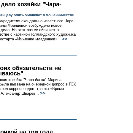
 дело хозяйки "Чара-
"
анцеву опять обвиняют в мошенничестве
учредителя скандально известного Чара-
ины Францевой возбуждено новое
дело. На этот раз ее обвиняет в
стве с картиной голландского художника
>>
остарта «Избиение младенцев»...
воих обязательств не
ываюсь"
шая хозяйка "Чара-банка" Марина
была вызвана на очередной допрос в ГСУ,
нашел корреспондент газеты «Время
>>
 Александр Шварев...
очкой на три года