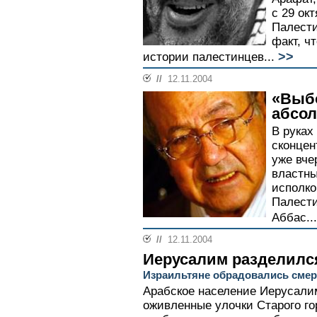
с 29 ок
Палести
факт, ч
>>
истории палестинцев...
//
12.11.2004
«Выб
абсо
В руках
сконцен
уже вче
властны
исполко
Палест
Аббас...
//
12.11.2004
Иерусалим разделилс
Израильтяне обрадовались смер
Арабское население Иерусали
оживленные улочки Старого го