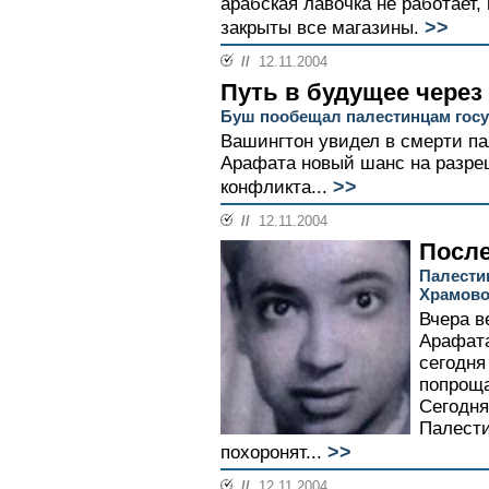
арабская лавочка не работает
>>
закрыты все магазины.
//
12.11.2004
Путь в будущее через
Буш пообещал палестинцам гос
Вашингтон увидел в смерти па
Арафата новый шанс на разре
>>
конфликта...
//
12.11.2004
После
Палести
Храмово
Вчера в
Арафата
сегодня
попроща
Сегодня
Палести
>>
похоронят...
//
12.11.2004