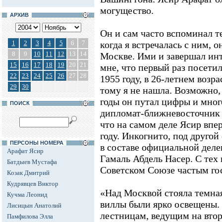
могущество.
АРХИВ
Он и сам часто вспоминал те
1
2
3
4
5
6
7
когда я встречалась с ним, 
8
9
10
11
12
13
14
Москве. Ими и завершал ин
15
16
17
18
19
20
21
мне, что первый раз посети
22
23
24
25
26
27
28
1955 году, в 26-летнем возр
29
30
тому я не нашла. Возможно,
годы он путал цифры и мног
ПОИСК
дипломат-ближневосточник 
что на самом деле Ясир впе
году. Инкогнито, под другой
ПЕРСОНЫ НОМЕРА
в составе официальной деле
Арафат Ясир
Гамаль Абдель Насер. С тех 
Батдыев Мустафа
Советском Союзе частым го
Козак Дмитрий
Кудрявцев Виктор
«Над Москвой стояла темная
Кучма Леонид
виллы были ярко освещены. 
Лисицын Анатолий
лестницам, ведущим на второ
Памфилова Элла