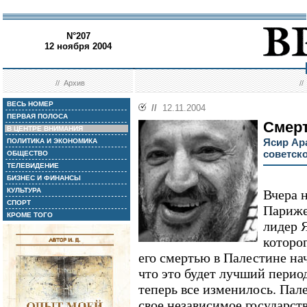
N°207
12 ноября 2004
//
Архив
/
ВЕСЬ НОМЕР
//
12.11.2004
ПЕРВАЯ ПОЛОСА
Смер
В ЦЕНТРЕ ВНИМАНИЯ
Ясир Ар
ПОЛИТИКА И ЭКОНОМИКА
советск
ОБЩЕСТВО
ТЕЛЕВИДЕНИЕ
БИЗНЕС И ФИНАНСЫ
КУЛЬТУРА
Вчера 
СПОРТ
Париже
КРОМЕ ТОГО
лидер Я
которог
его смертью в Палестине нач
что это будет лучший перио
теперь все изменилось. Пал
свое независимое государст