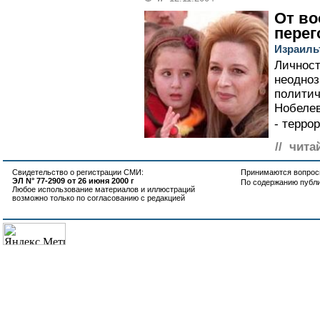
От во
перег
Израиль
Личност
неодноз
политич
Нобелев
- террор
// чита
Свидетельство о регистрации СМИ:
Принимаются вопросы
ЭЛ N° 77-2909 от 26 июня 2000 г
По содержанию публ
Любое использование материалов и иллюстраций
возможно только по согласованию с редакцией