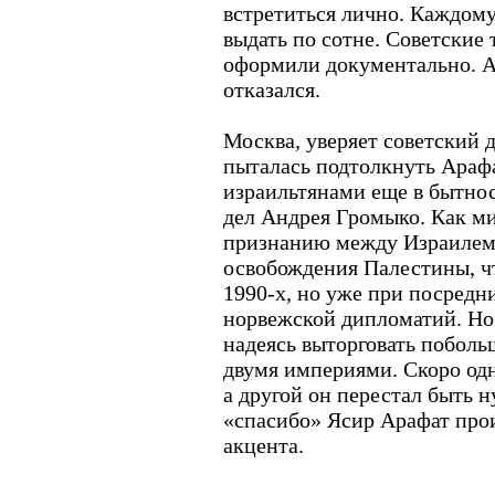
встретиться лично. Каждому
выдать по сотне. Советские
оформили документально. А
отказался.
Москва, уверяет советский 
пыталась подтолкнуть Арафа
израильтянами еще в бытно
дел Андрея Громыко. Как м
признанию между Израилем
освобождения Палестины, чт
1990-х, но уже при посредн
норвежской дипломатий. Но 
надеясь выторговать побольш
двумя империями. Скоро одн
а другой он перестал быть н
«спасибо» Ясир Арафат прои
акцента.