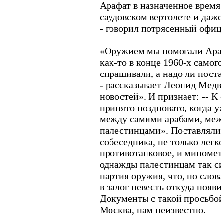
Арафат в назначенное время 
саудовском вертолете и даж
- говорил потрясенный офиц
«Оружием мы помогали Араф
как-то в конце 1960-х самог
спрашивали, а надо ли пост
- рассказывает Леонид Мед
новостей». И признает: -- 
принято поздновато, когда 
между самими арабами, ме
палестинцами». Поставляли
собеседника, не только легк
противотанковое, и миномет
однажды палестинцам так с
партия оружия, что, по сло
в залог невесть откуда появ
Документы с такой просьбой
Москва, нам неизвестно.