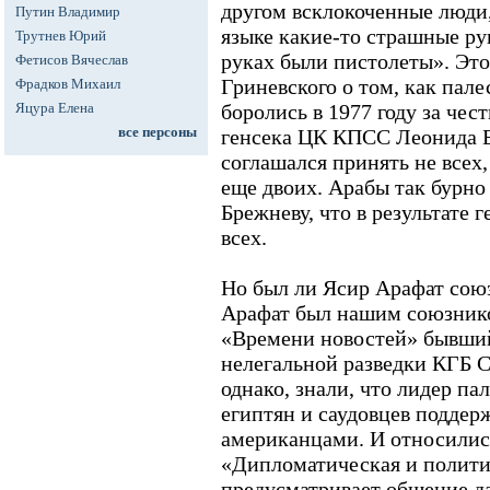
другом всклокоченные люди
Путин Владимир
языке какие-то страшные ру
Трутнев Юрий
руках были пистолеты». Эт
Фетисов Вячеслав
Гриневского о том, как пал
Фрадков Михаил
Яцура Елена
боролись в 1977 году за чес
все персоны
генсека ЦК КПСС Леонида 
соглашался принять не всех
еще двоих. Арабы так бурно
Брежневу, что в результате 
всех.
Но был ли Ясир Арафат сою
Арафат был нашим союзнико
«Времени новостей» бывший
нелегальной разведки КГБ 
однако, знали, что лидер п
египтян и саудовцев поддер
американцами. И относилис
«Дипломатическая и полити
предусматривает общение да