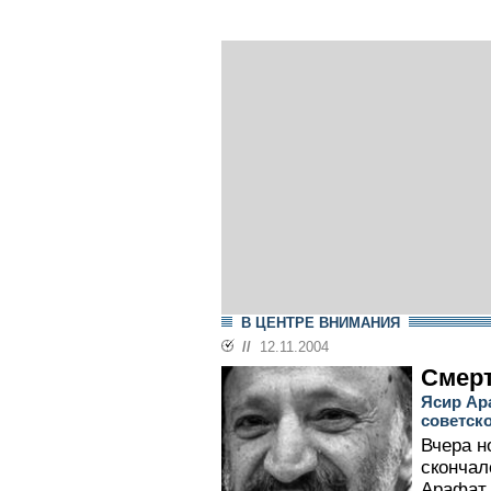
В ЦЕНТРЕ ВНИМАНИЯ
//
12.11.2004
Смер
Ясир Ар
советск
Вчера н
скончал
Арафат,