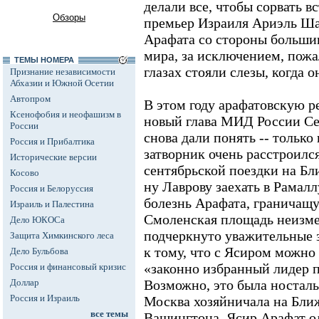
делали все, чтобы сорвать в
Обзоры
премьер Израиля Ариэль Ша
Арафата со стороны больши
мира, за исключением, пожа
ТЕМЫ НОМЕРА
глазах стояли слезы, когда 
Признание независимости
Абхазии и Южной Осетии
Автопром
В этом году арафатовскую р
Ксенофобия и неофашизм в
новый глава МИД России Се
России
снова дали понять -- только
Россия и Прибалтика
затворник очень расстроился
Исторические версии
сентябрьской поездки на Бл
Косово
ну Лаврову заехать в Рамалл
Россия и Белоруссия
болезнь Арафата, граничащ
Израиль и Палестина
Смоленская площадь неизме
Дело ЮКОСа
подчеркнуто уважительные з
Защита Химкинского леса
к тому, что с Ясиром можно 
Дело Бульбова
«законно избранный лидер п
Россия и финансовый кризис
Доллар
Возможно, это была носталь
Россия и Израиль
Москва хозяйничала на Бли
все темы
Вашингтона. Ясир Арафат о