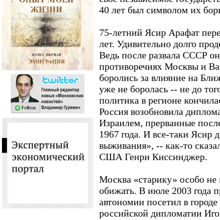
40 лет был символом их бор
75-летний Ясир Арафат пер
лет. Удивительно долго про
Ведь после развала СССР он
противоречиях Москвы и Ва
боролись за влияние на Бли
уже не боролась -- не до то
политика в регионе кончилас
Россия возобновила диплом
Израилем, прерванные посл
1967 года. И все-таки Ясир 
выживания», -- как-то сказ
США Генри Киссинджер.
Москва «старику» особо не 
обижать. В июле 2003 года 
автономии посетил в городе
российской дипломатии Иго