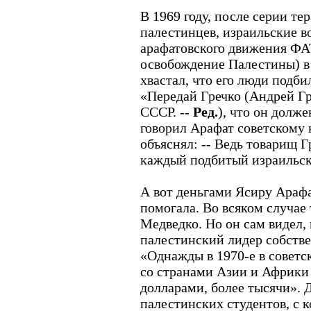
В 1969 году, после серии те
палестинцев, израильские в
арафатовского движения ФА
освобождение Палестины) в
хвастал, что его люди подби
«Передай Гречко (Андрей Г
СССР. --
Ред.
), что он долже
говорил Арафат советскому
объяснял: -- Ведь товарищ Г
каждый подбитый израильски
А вот деньгами Ясиру Араф
помогала. Во всяком случае
Медведко. Но он сам видел,
палестинский лидер собств
«Однажды в 1970-е в совет
со странами Азии и Африки 
долларами, более тысячи». 
палестинских студентов, с 