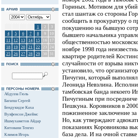
Гориных. Мотивом для убийс
АРХИВ
стал шантаж со стороны Гор
сообщить в прокуратуру о п
1
2
3
покушению на бывшую сот
4
5
6
7
8
9
10
бывшего начальника управле
11
12
13
14
15
16
17
общественностью московско
18
19
20
21
22
23
24
ноябре 1998 года неизвестн
25
26
27
28
29
30
31
квартире родителей Костино
случайности от взрыва никт
ПОИСК
установило, что организат
Пичугин, который выполнял
Леонида Невзлина. Исполни
ПЕРСОНЫ НОМЕРА
тамбовская банда некоего И
Абдулла Гюль
Пичугиным при посредничес
Багапш Сергей
Пешкуна. Коровников в 2000
Бендукидзе Каха
пожизненное заключение за 
Вулфенсон Джеймс
Но, как утверждают адвокат
Ишмухаметов Айдар
показаниях Коровникова выс
Китовани Тенгиз
база дела. И на очной ставк
Климов Игорь