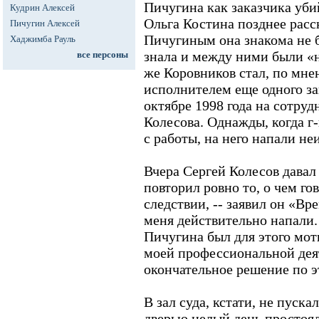
Пичугина как заказчика уби
Кудрин Алексей
Ольга Костина позднее расск
Пичугин Алексей
Пичугиным она знакома не 
Хаджимба Рауль
знала и между ними были «
все персоны
же Коровников стал, по мне
исполнителем еще одного за
октябре 1998 года на сотру
Колесова. Однажды, когда г
с работы, на него напали не
Вчера Сергей Колесов давал 
повторил ровно то, о чем г
следствии, -- заявил он «Вре
меня действительно напали. 
Пичугина был для этого моти
моей профессиональной дея
окончательное решение по э
В зал суда, кстати, не пуск
дверью целый день простоял