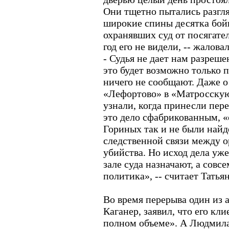
Они тщетно пытались разгля
широкие спины десятка бойц
охранявших суд от посягате
год его не видели, -- жалова
- Судья не дает нам разреше
это будет возможно только 
ничего не сообщают. Даже о 
«Лефортово» в «Матросску
узнали, когда принесли пер
это дело сфабрикованным, 
Гориных так и не были найд
следственной связи между 
убийства. Но исход дела уже
зале суда назначают, а совсе
политика», -- считает Татья
Во время перерыва один из 
Каганер, заявил, что его кл
полном объеме». А Людмила