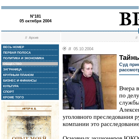
N°181
05 октября 2004
//
Архив
/
ВЕСЬ НОМЕР
//
05.10.2004
ПЕРВАЯ ПОЛОСА
Тайны
ПОЛИТИКА И ЭКОНОМИКА
Суд при
ОБЩЕСТВО
рассмот
ЗАГРАНИЦА
КРУПНЫМ ПЛАНОМ
БИЗНЕС И ФИНАНСЫ
КУЛЬТУРА
Вчера 
СПОРТ
по дел
КРОМЕ ТОГО
службы
Алексе
уголовного преследования р
компании это расследование
Основных акционеров ЮКОС