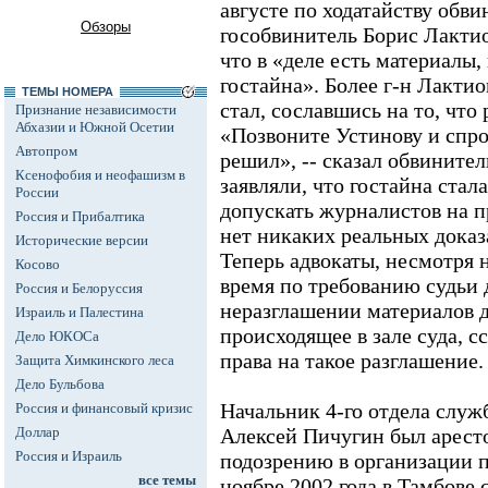
августе по ходатайству обви
Обзоры
гособвинитель Борис Лактио
что в «деле есть материалы,
гостайна». Более г-н Лактио
ТЕМЫ НОМЕРА
стал, сославшись на то, чт
Признание независимости
Абхазии и Южной Осетии
«Позвоните Устинову и спро
Автопром
решил», -- сказал обвинител
Ксенофобия и неофашизм в
заявляли, что гостайна стал
России
допускать журналистов на п
Россия и Прибалтика
нет никаких реальных доказ
Исторические версии
Теперь адвокаты, несмотря н
Косово
время по требованию судьи 
Россия и Белоруссия
неразглашении материалов 
Израиль и Палестина
происходящее в зале суда, с
Дело ЮКОСа
права на такое разглашение.
Защита Химкинского леса
Дело Бульбова
Начальник 4-го отдела слу
Россия и финансовый кризис
Доллар
Алексей Пичугин был аресто
Россия и Израиль
подозрению в организации 
все темы
ноябре 2002 года в Тамбове 