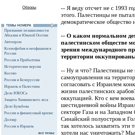
-- Я веду отсчет не с 1993 г
Обзоры
этого. Палестинцы не пытал
демократическое общество 
ТЕМЫ НОМЕРА
Признание независимости
-- О каком нормальном д
Абхазии и Южной Осетии
палестинском обществе мо
Автопром
Ксенофобия и неофашизм в
зрения международного пр
России
территории оккупирован
Россия и Прибалтика
Исторические версии
-- Ну и что? Палестинцы не
Косово
самоуправления на территор
Россия и Белоруссия
согласовать с Израилем кон
Израиль и Палестина
жизни палестинских арабов?
Дело ЮКОСа
оккупацией. Кто с кем воевал
Защита Химкинского леса
шестидневной войны Израил
Дело Бульбова
секторе Газа и на Западном 
Россия и финансовый кризис
Синайский полуостров и Гол
Доллар
так хотелось захватить эти 
Россия и Израиль
хотели нас уничтожить? М
все темы