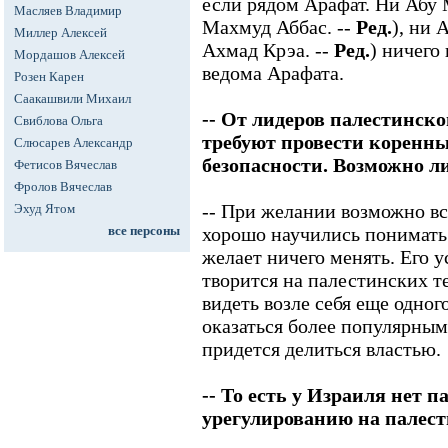
если рядом Арафат. Ни Абу
Масляев Владимир
Махмуд Аббас. --
Ред.
), ни
Миллер Алексей
Ахмад Крэа. --
Ред.
) ничего
Мордашов Алексей
ведома Арафата.
Розен Карен
Саакашвили Михаил
-- От лидеров палестинск
Свиблова Ольга
требуют провести коренн
Слюсарев Александр
безопасности. Возможно ли
Фетисов Вячеслав
Фролов Вячеслав
-- При желании возможно вс
Эхуд Ятом
все персоны
хорошо научились понимать
желает ничего менять. Его у
творится на палестинских т
видеть возле себя еще одног
оказаться более популярным,
придется делиться властью.
-- То есть у Израиля нет 
урегулированию на палест