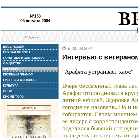
N°138
05 августа 2004
//
Архив
/
ВЕСЬ НОМЕР
//
05.08.2004
ПЕРВАЯ ПОЛОСА
Интервью с ветеран
ПОЛИТИКА И ЭКОНОМИКА
ОБЩЕСТВО
ЗАГРАНИЦА
"Арафата устраивает хаос"
КРУПНЫМ ПЛАНОМ
БИЗНЕС И ФИНАНСЫ
Вчера бессменный глава па
КУЛЬТУРА
СПОРТ
Арафат отпраздновал в круг
КРОМЕ ТОГО
летний юбилей. Здоровье Ар
сегодня не назовешь. Но и н
собирается. Своим мнением
ее лидере с корреспондент
поделился бывший сотрудни
ныне депутат кнессета от п