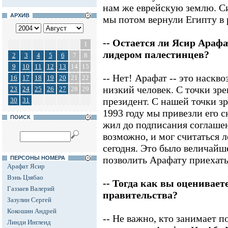
нам же еврейскую землю. Си
АРХИВ
мы потом вернули Египту в 
-- Остается ли Ясир Ара
1
лидером палестинцев?
2
3
4
5
6
7
8
9
10
11
12
13
14
15
-- Нет! Арафат -- это наск
16
17
18
19
20
21
22
низкий человек. С точки зре
23
24
25
26
27
28
29
президент. С нашей точки зр
30
31
1993 году мы привезли его с
ПОИСК
жил до подписания соглашен
возможно, и мог считаться 
сегодня. Это было величайш
позволить Арафату приехать
ПЕРСОНЫ НОМЕРА
Арафат Ясир
Вэнь Цзябао
-- Тогда как вы оценивает
Газзаев Валерий
правительства?
Зазулин Сергей
Кокошин Андрей
-- Не важно, кто занимает п
Линди Ингленд