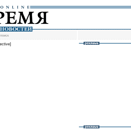
/
поиск
ective]