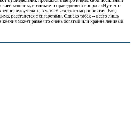
 вот в понедельник проехался в метро и внес свой посильный
ль своей машины, возникнет справедливый вопрос: «Ну и что
скренне недоумевать, в чем смысл этого мероприятия. Вот,
ма, расстанется с сигаретами. Однако табак -- всего лишь
 движения может разве что очень богатый или крайне ленивый