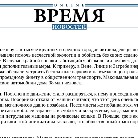
ное шоу -- в тысяче крупных и средних городов автовладельцы д
ывали помочь несчастной экологии и обойтись без своих седано
ту. В случае крайней спешки заботящийся об экологии человек д
и дополнительные меры. К примеру, в Вене, Линце и Загребе вч
же обещали устроить бесплатные парковки на въезде в централь
проездному билету в общественном транспорте. Максимальная м
свои автомобили дома 98 млн человек.
. Постепенно движение стало расширяться, к нему присоединяли
. Поборники отказа от машин считают, что этот день очень пом
ли мегаполисов давно позабыли. Пессимисты же побаиваются, чт
з автомобилей заранее -- в субботу и воскресенье, когда машин
и патрульные машины на роликовые коньки. В Польше, где в акц
ритики этой инициативы заявляли, что общественный транспорт