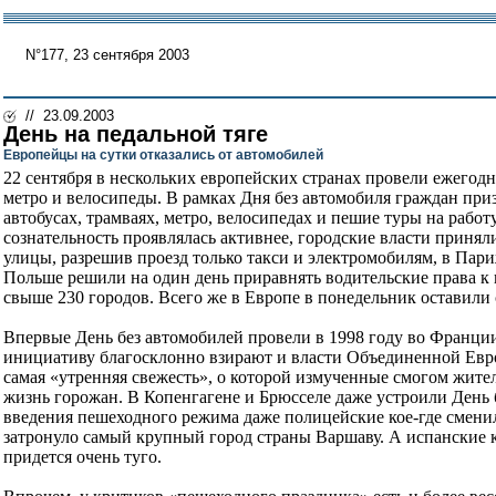
N°177, 23 сентября 2003
// 23.09.2003
День на педальной тяге
Европейцы на сутки отказались от автомобилей
22 сентября в нескольких европейских странах провели ежегод
метро и велосипеды. В рамках Дня без автомобиля граждан приз
автобусах, трамваях, метро, велосипедах и пешие туры на рабо
сознательность проявлялась активнее, городские власти принял
улицы, разрешив проезд только такси и электромобилям, в Пари
Польше решили на один день приравнять водительские права к 
свыше 230 городов. Всего же в Европе в понедельник оставили 
Впервые День без автомобилей провели в 1998 году во Франции
инициативу благосклонно взирают и власти Объединенной Европы
самая «утренняя свежесть», о которой измученные смогом жите
жизнь горожан. В Копенгагене и Брюсселе даже устроили День бе
введения пешеходного режима даже полицейские кое-где сменил
затронуло самый крупный город страны Варшаву. А испанские к
придется очень туго.