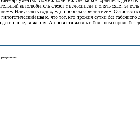
омые аргументы. Можно, конечно, слегка возгордиться: дескать,
ательный автолюбитель слезет с велосипеда и опять сядет за ру
билем». Или, если угодно, «дни борьбы с экологией». Остается и
ипотетический шанс, что тот, кто прожил сутки без табачного ды
 средство передвижения. А провести жизнь в большом городе без
 редакцией