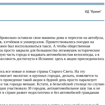
ИД "Время"
обровольно оставили свои машины дома и пересели на автобусы,
в, хэтчбеков и универсалов. Приветствовались поездки на
олжен был воспользоваться такси. А чтобы общественная
ера просто закрыли для большинства легковушек исторические
ную часть города и выдавать автомобилистам велосипеды, а в
ассовость достигнута в Испании: здесь к акции присоединилось
сь все новые и новые страны Старого Света. На эту
огает экологии: в крупных городах, дескать, появляется та
о проведение такой акции в будний день просто парализует
 и так гораздо меньше. Кстати, в бельгийской столице по случаю
ии участвовало 30 городов, антиавтомобильное шоу так и не
 в стране развит недостаточно и без автомобилей гражданам