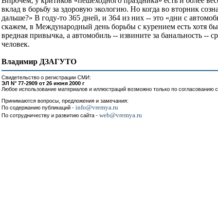
Впрочем, у критиков «пешеходного праздника» есть и более вес
вклад в борьбу за здоровую экологию. Но когда во вторник созн
дальше?» В году-то 365 дней, и 364 из них -- это «дни с автомо
скажем, в Международный день борьбы с курением есть хотя бы г
вредная привычка, а автомобиль -- извините за банальность --
человек.
Владимир ДЗАГУТО
Свидетельство о регистрации СМИ:
ЭЛ N° 77-2909 от 26 июня 2000 г
Любое использование материалов и иллюстраций возможно только по согласованию с
Принимаются вопросы, предложения и замечания:
info@vremya.ru
По содержанию публикаций -
web@vremya.ru
По сотрудничеству и развитию сайта -