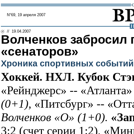
N°69, 19 апреля 2007
// 19.04.2007
Волченков забросил
«сенаторов»
Хроника спортивных событий
Хоккей. НХЛ. Кубок Стэ
«Рейнджерс» -- «Атланта» -
(0+1),
«Питсбург» -- «Оттав
Волченков «О» (1+0).
«Зап
3:2 (счет серии 1:2), «Мин