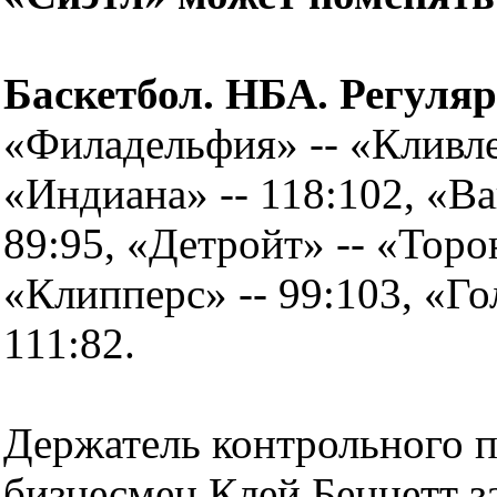
Баскетбол. НБА. Регуля
«Филадельфия» -- «Кливлен
«Индиана» -- 118:102, «В
89:95, «Детройт» -- «Торо
«Клипперс» -- 99:103, «Го
111:82.
Держатель контрольного п
бизнесмен Клей Беннетт за