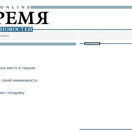
/
поиск
ли место в тюрьме
 своей невиновности
вил голодовку